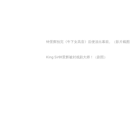
钟景辉拍完《牛下女高音》后便淡出幕前。（影片截图
King Sir钟景辉被封戏剧大师！（剧照）