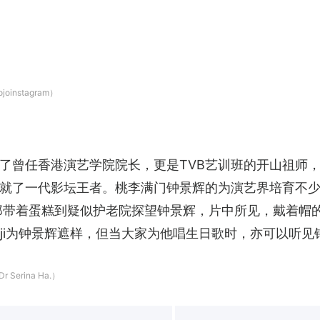
oinstagram）
了曾任香港演艺学院院长，更是TVB艺训班的开山祖师
就了一代影坛王者。桃李满门钟景辉的为演艺界培育不少
郎带着蛋糕到疑似护老院探望钟景辉，片中所见，戴着帽
oji为钟景辉遮样，但当大家为他唱生日歌时，亦可以听
erina Ha.）