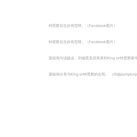
钟景辉后生好有型呀。（Facebook图片）
钟景辉后生好有型呀。（Facebook图片）
梁祖尧与汤骏业、刘锡贤及邵美君到King sir钟景辉家中拜年。 
梁祖尧分享与King sir钟景辉的合照。 （IG@pumpkinjoj