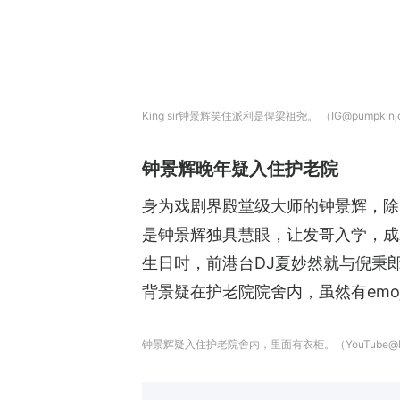
King sir钟景辉笑住派利是俾梁祖尧。 （IG@pumpkinjoj
钟景辉晚年疑入住护老院
身为戏剧界殿堂级大师的钟景辉，除
是钟景辉独具慧眼，让发哥入学，成
生日时，前港台DJ夏妙然就与倪秉
背景疑在护老院院舍内，虽然有em
钟景辉疑入住护老院舍内，里面有衣柜。（YouTube@Dr S