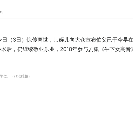
33
钟景辉，今日（3日）惊传离世，其姪儿向大众宣布伯父已于今
手术后，仍继续敬业乐业，2018年参与剧集《牛下女高
学位。（张浩维摄）