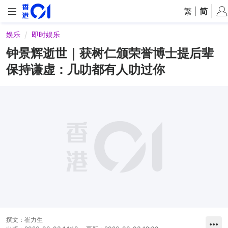
繁
|
简
娱乐
即时娱乐
钟景辉逝世｜获树仁颁荣誉博士提后辈
保持谦虚：几叻都有人叻过你
撰文：
崔力生