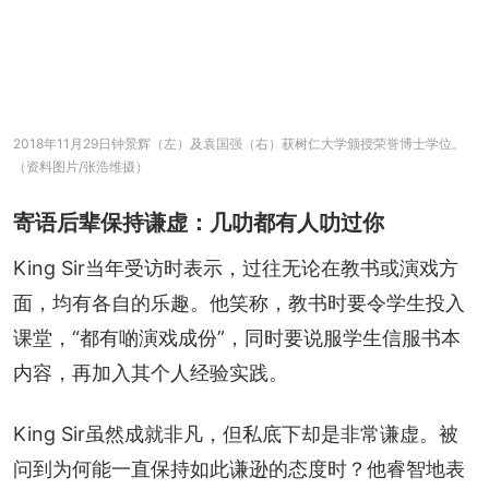
2018年11月29日钟景辉（左）及袁国强（右）获树仁大学颁授荣誉博士学位。
（资料图片/张浩维摄）
寄语后辈保持谦虚：几叻都有人叻过你
King Sir当年受访时表示，过往无论在教书或演戏方
面，均有各自的乐趣。他笑称，教书时要令学生投入
课堂，“都有啲演戏成份”，同时要说服学生信服书本
内容，再加入其个人经验实践。
King Sir虽然成就非凡，但私底下却是非常谦虚。被
问到为何能一直保持如此谦逊的态度时？他睿智地表