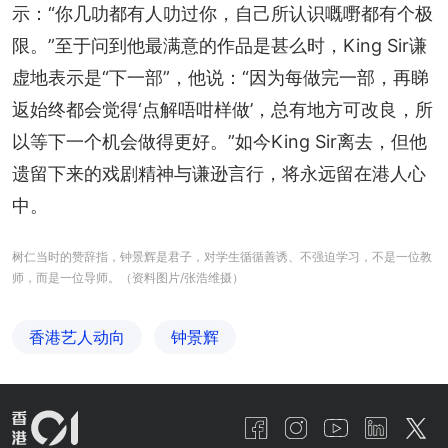
示：“你几叻都有人叻过你，自己所认识嘅嘢都有个极
限。”至于问到他最满意的作品是甚么时，King Sir谦
虚地表示是“下一部”，他说：“因为每做完一部，再睇
返始终都会觉得‘点解唔咁样做’，总有地方可改良，所
以等下一个机会做得更好。”如今King Sir离去，但他
遗留下来的戏剧精神与谦逊言行，将永远留在港人心
中。
树仁当时的赞辞指，钟景辉是君子，对学生循循善诱、不强迫学习，不是一位教
师，而是一位导师。（资料图片/张浩维摄）
香港艺人动向
钟景辉