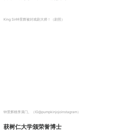
King Sir钟景辉被封戏剧大师！（剧照）
钟景辉桃李满门。（IG@pumpkinjojoinstagram）
获树仁大学颁荣誉博士