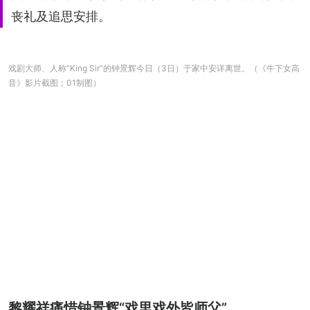
丧礼及追思安排。
戏剧大师、人称“King Sir”的钟景辉今日（3日）于家中安详离世。（《牛下女高
音》影片截图；01制图）
黎耀祥痛惜钟景辉“戏里戏外皆师父”