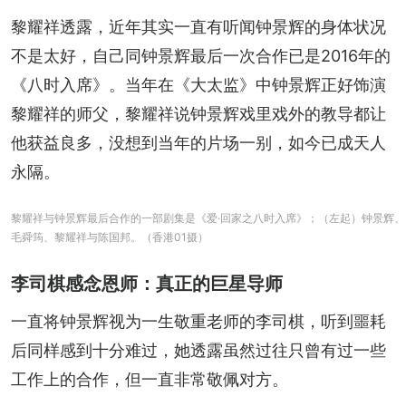
黎耀祥透露，近年其实一直有听闻钟景辉的身体状况
不是太好，自己同钟景辉最后一次合作已是2016年的
《八时入席》。当年在《大太监》中钟景辉正好饰演
黎耀祥的师父，黎耀祥说钟景辉戏里戏外的教导都让
他获益良多，没想到当年的片场一别，如今已成天人
永隔。
黎耀祥与钟景辉最后合作的一部剧集是《爱·回家之八时入席》；（左起）钟景辉、
毛舜筠、黎耀祥与陈国邦。（香港01摄）
李司棋感念恩师：真正的巨星导师
一直将钟景辉视为一生敬重老师的李司棋，听到噩耗
后同样感到十分难过，她透露虽然过往只曾有过一些
工作上的合作，但一直非常敬佩对方。