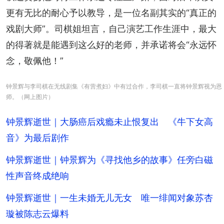
更有无比的耐心予以教导，是一位名副其实的“真正的
戏剧大师”。司棋姐坦言，自己演艺工作生涯中，最大
的得著就是能遇到这么好的老师，并承诺将会“永远怀
念，敬佩他！”
钟景辉与李司棋在无线剧集《有营煮妇》中有过合作，李司棋一直将钟景辉视为恩
师。（网上图片）
钟景辉逝世｜大肠癌后戏瘾未止恨复出 《牛下女高
音》为最后剧作
钟景辉逝世｜钟景辉为《寻找他乡的故事》任旁白磁
性声音终成绝响
钟景辉逝世｜一生未婚无儿无女 唯一绯闻对象苏杏
璇被陈志云爆料