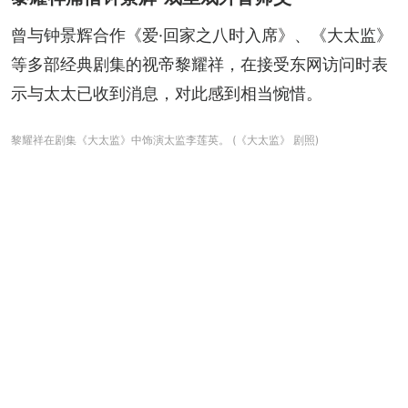
曾与钟景辉合作《爱·回家之八时入席》、《大太监》
等多部经典剧集的视帝黎耀祥，在接受东网访问时表
示与太太已收到消息，对此感到相当惋惜。
黎耀祥在剧集《大太监》中饰演太监李莲英。 (《大太监》 剧照)