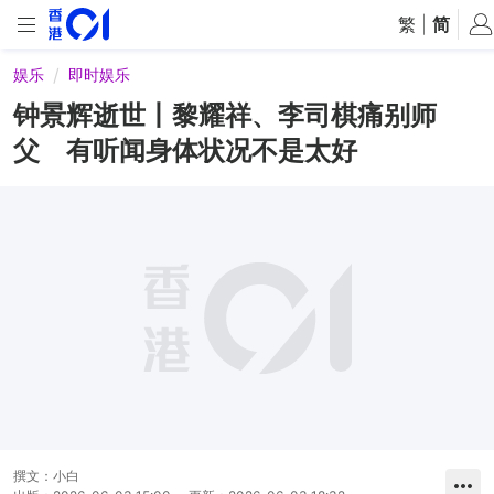
繁
|
简
娱乐
即时娱乐
钟景辉逝世丨黎耀祥、李司棋痛别师
父 有听闻身体状况不是太好
撰文：
小白