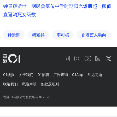
钟景辉逝世｜网民曾疯传中学时期阳光爆肌照 颜值
直逼沟死女级数
钟景辉
黎耀祥
李司棋
香港艺人动向
01线报
关于我们
01招聘
广告查询
01App
常见问题
联络我们
私隐声明
条款及细则
香港01有限公司版权所有 ©
2026