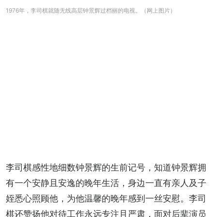
1976年，李司棋就随无线高层钟景辉过档丽的电视。（网上图片）
李司棋感性地细数钟景辉的生前记号，知道钟景辉拥
有一个安静且安逸的晚年生活，身边一直有亲人及子
姪悉心照顾他，为他温馨的晚年感到一丝安慰。李司
棋还赞扬他对待工作永远专注且严肃，面对后辈演员