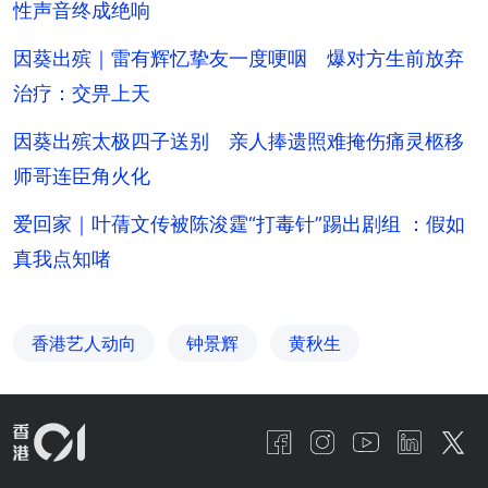
性声音终成绝响
因葵出殡｜雷有辉忆挚友一度哽咽 爆对方生前放弃
治疗：交畀上天
因葵出殡太极四子送别 亲人捧遗照难掩伤痛灵柩移
师哥连臣角火化
爱回家｜叶蒨文传被陈浚霆“打毒针”踢出剧组 ：假如
真我点知啫
香港艺人动向
钟景辉
黄秋生