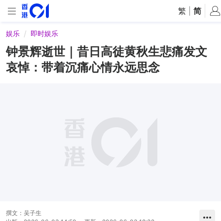
繁
|
简
娱乐
即时娱乐
钟景辉逝世｜昔日高徒黄秋生悲痛发文
哀悼：带着沉痛心情永远思念
撰文：
吴子生