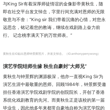
与King Sir有着深厚师徒情谊的金像影帝黄秋生，随
即在社交平台发文悼念，字里行间充满对恩师的无限
敬意与不舍：“King sir 我们带着沉痛的心情，对您永
远思念，铭记着您的教诲，继续在戏剧路上奋力前
行。 记念桃李满天下的万世师表。”
黄秋生在IG贴出恩师钟景辉照片，并发文悼念。（IG:anthonyperrywong）
演艺学院结师生缘 秋生自豪封“大师兄”
黄秋生与钟景辉的渊源极深，他亦一直视King Sir为
演艺生涯中最敬重的恩师。回顾1984年，钟景辉受邀
担任香港演艺学院戏剧学院的创院院长，开创了香港
系统化戏剧教育的先河。而黄秋生正是该校的第一届
毕业生，因此他多年来都常自豪地自称为演艺学院的