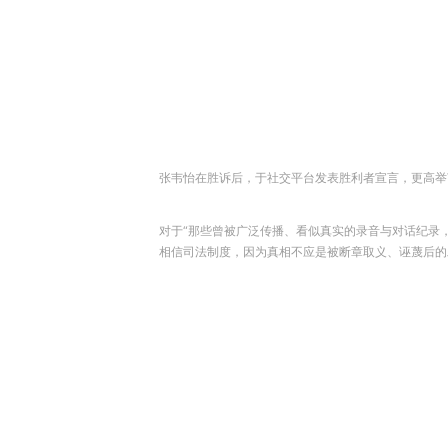
张韦怡在胜诉后，于社交平台发表胜利者宣言，更高举V字手
对于“那些曾被广泛传播、看似真实的录音与对话纪录
相信司法制度，因为真相不应是被断章取义、诬蔑后的工具。”