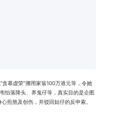
她“贪慕虚荣”挪用家翁100万港元等，令她
张韦怡落降头、养鬼仔等，真实目的是企图
身心煎熬及创伤，并驳回姑仔的反申索。