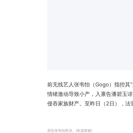
前无线艺人张韦怡（Gogo）指控其“
情绪激动导致小产，入禀告潘碧玉诽
侵吞家族财产。至昨日（2日），法
原告张韦怡胜诉。(朱棨新摄)