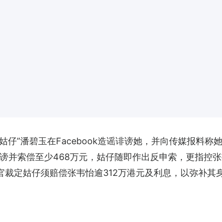
姑仔”潘碧玉在Facebook造谣诽谤她，并向传媒报料称
谤并索偿至少468万元，姑仔随即作出反申索，更指控
官裁定姑仔须赔偿张韦怡逾312万港元及利息，以弥补其