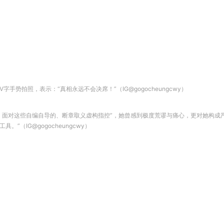
势拍照，表示：“真相永远不会决席！”（IG@gogocheungcwy）
，面对这些自编自导的、断章取义虚构指控”，她曾感到极度荒谬与痛心，更对她构成
（IG@gogocheungcwy）