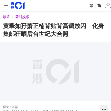
繁
|
简
娱乐
即时娱乐
黄翠如孖萧正楠背贴背高调放闪 化身
集邮狂晒后台世纪大合照
撰文：
亚瑟