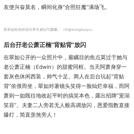
友便兴奋莫名，瞬间化身“合照狂魔”满场飞。
黄翠如粉色碎花吊带长裙仙气飘飘。（IG@wongtsuiyu）
后台孖老公萧正楠“背贴背”放闪
在翠如公开的一众照片中，最瞩目的焦点莫过于她与
老公萧正楠（Edwin）的甜蜜同框。当天阿萧身穿一
套灰色休闲西装，帅气十足。两人在后台玩起“背贴
背”依偎而坐，翠如对著镜头笑得一脸灿烂幸福，而阿
萧则一如既往地收起平时的搞笑本色，露出招牌“宠溺
笑容”。夫妻二人旁若无人般高调放闪，恩爱指数直接
爆灯，简直羡煞旁人！