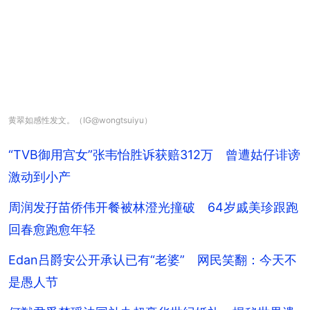
黄翠如感性发文。（IG@wongtsuiyu）
“TVB御用宫女”张韦怡胜诉获赔312万 曾遭姑仔诽谤
激动到小产
周润发孖苗侨伟开餐被林澄光撞破 64岁戚美珍跟跑
回春愈跑愈年轻
Edan吕爵安公开承认已有“老婆” 网民笑翻：今天不
是愚人节