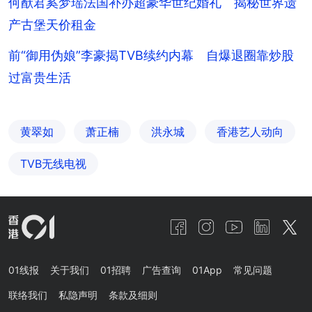
何猷君奚梦瑶法国补办超豪华世纪婚礼 揭秘世界遗
产古堡天价租金
前“御用伪娘”李豪揭TVB续约内幕 自爆退圈靠炒股
过富贵生活
黄翠如
萧正楠
洪永城
香港艺人动向
TVB无线电视
01线报
关于我们
01招聘
广告查询
01App
常见问题
联络我们
私隐声明
条款及细则