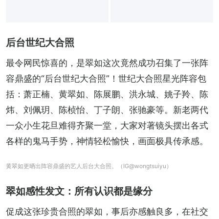
后台世纪大合照
最令网民惊喜的，是翠如这次竟然成功召集了一张阵
容鼎盛的“后台世纪大合照”！世纪大合照星光阵容包
括：萧正楠、黄翠如、陈展鹏、洪永城、姚子羚、陈
炜、刘佩玥、陈桢怡、丁子朗、张驰豪等。新老两代
一众小生花旦难得齐聚一堂，大家对著镜头摆出各式
各样的鬼马手势，神情轻松愉快，画面极具传承感。
黄翠如更晒出阵容鼎盛的艺人后台大合照。（IG@wongtsuiyu）
翠如感性发文：所有认识都是缘分
促成这张珍贵合照的翠如，事后亦感触良多，在社交