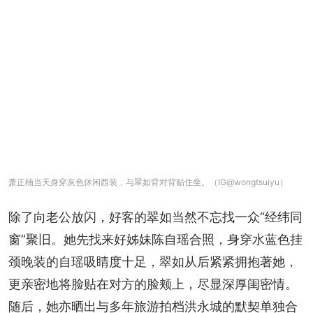
萧正楠当天身穿灰色休闲西装，与翠如背对背贴住坐。（IG@wongtsuiyu）
除了向老公放闪，好客的翠如当然不忘找一众“经纬同
窗”聚旧。她先找来好姊妹陈自瑶合照，身穿水蓝色挂
颈晚装的自瑶吸睛度十足，翠如从后紧紧拥抱著她，
更亲密地将脸贴在对方的脸颊上，尽显深厚闺密情。
随后，她亦晒出与多年旅游拍档洪永城的默契单独合