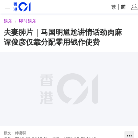
繁
|
简
娱乐
即时娱乐
夫妻肺片｜马国明尴尬讲情话劲肉麻
谭俊彦仅靠分配零用钱作使费
撰文：
种嘤嘤