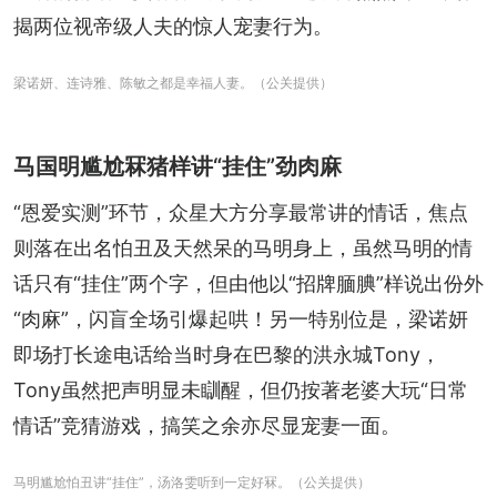
揭两位视帝级人夫的惊人宠妻行为。
梁诺妍、连诗雅、陈敏之都是幸福人妻。（公关提供）
马国明尴尬冧猪样讲“挂住”劲肉麻
“恩爱实测”环节，众星大方分享最常讲的情话，焦点
则落在出名怕丑及天然呆的马明身上，虽然马明的情
话只有“挂住”两个字，但由他以“招牌腼腆”样说出份外
“肉麻”，闪盲全场引爆起哄！另一特别位是，梁诺妍
即场打长途电话给当时身在巴黎的洪永城Tony，
Tony虽然把声明显未瞓醒，但仍按著老婆大玩“日常
情话”竞猜游戏，搞笑之余亦尽显宠妻一面。
马明尴尬怕丑讲“挂住”，汤洛雯听到一定好冧。（公关提供）