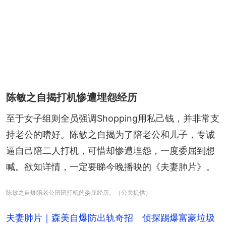
陈敏之自揭打机惨遭埋怨经历
至于女子组则全员强调Shopping用私己钱，并非常支
持老公的嗜好。陈敏之自揭为了陪老公和儿子，专诚
逼自己陪二人打机，可惜却惨遭埋怨，一度委屈到想
喊。欲知详情，一定要睇今晚播映的《夫妻肺片》。
陈敏之自爆陪老公囝囝打机的委屈经历。（公关提供）
夫妻肺片｜森美自爆防出轨奇招 侦探踢爆富豪垃圾