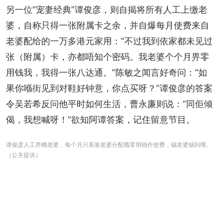
另一位“宠妻经典”谭俊彦，则自揭将所有人工上缴老
婆，自称只得一张附属卡之余，并自爆每月使费来自
老婆配给的一万多港元家用：“不过我到依家都未见过
张（附属）卡，亦都唔知个密码。我老婆个个月畀零
用钱我，我得一张八达通。”陈敏之闻言好奇问：“如
果你喺街见到对鞋好钟意，你点买呀？”谭俊彦的答案
令吴若希反问他平时如何生活，曹永廉则说：“同佢倾
偈，我想喊呀！”欲知阿谭答案，记住留意节目。
谭俊彦人工畀晒老婆，每个月只系靠老婆分配嘅零用钱作使费，锡老婆锡到哩。
（公关提供）