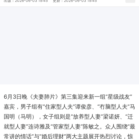
出版：
2026-06-03 19:45
更新：
2026-06-03 19:45
6月3日晚《夫妻肺片》第三集迎来新一组“星级战友”
嘉宾，男子组有“住家型人夫”谭俊彦、“冇脑型人夫”马
国明（马明），女子组则是“放养型人妻”梁诺妍、“迁
就型人妻”连诗雅及“管家型人妻”陈敏之。众人围绕“最
常讲的情话”与“婚后理财”两大主题展开热烈讨论，惊