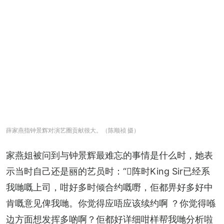
薛家燕指钟景辉对演艺圈贡献很大。（陈顺祯 摄）
家燕姐被问到与钟景辉最难忘的事情是什么时，她表
示当时自己还是丽的艺员时：“𠮶阵时King Sir已经系
我哋嘅上司，咁好多时倾合约嘅嘢，佢都畀好多好中
肯嘅意见俾我哋。你觉得应唔应该续约啊 ？你觉得喺
边方面想发挥多啲啊？佢都好详细咁样帮我哋分析啦 