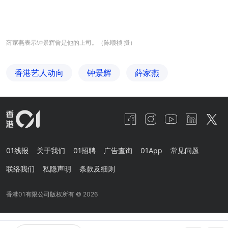
薛家燕表示钟景辉曾是他的上司。（陈顺祯 摄）
香港艺人动向
钟景辉
薛家燕
01线报
关于我们
01招聘
广告查询
01App
常见问题
联络我们
私隐声明
条款及细则
香港01有限公司版权所有 ©
2026