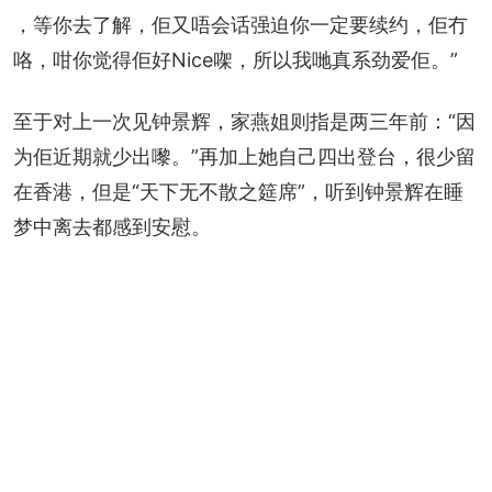
，等你去了解，佢又唔会话强迫你一定要续约，佢冇
咯，咁你觉得佢好Nice㗎，所以我哋真系劲爱佢。”
至于对上一次见钟景辉，家燕姐则指是两三年前：“因
为佢近期就少出嚟。”再加上她自己四出登台，很少留
在香港，但是“天下无不散之筵席”，听到钟景辉在睡
梦中离去都感到安慰。