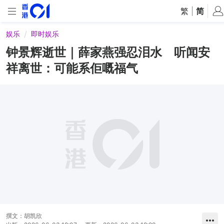
繁
|
简
娱乐
即时娱乐
钟景辉逝世｜薛家燕强忍泪水 听闻安
祥离世：可能系佢嘅福气
撰文：
胡凯欣