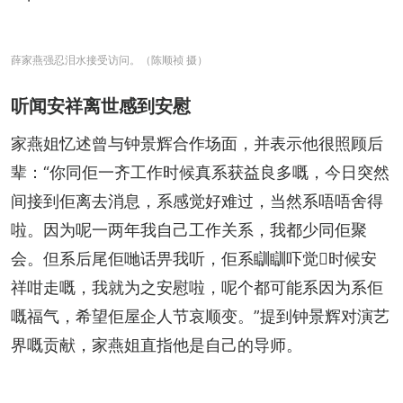
薛家燕强忍泪水接受访问。（陈顺祯 摄）
听闻安祥离世感到安慰
家燕姐忆述曾与钟景辉合作场面，并表示他很照顾后
辈：“你同佢一齐工作时候真系获益良多嘅，今日突然
间接到佢离去消息，系感觉好难过，当然系唔唔舍得
啦。因为呢一两年我自己工作关系，我都少同佢聚
会。但系后尾佢哋话畀我听，佢系瞓瞓吓觉𠮶时候安
祥咁走嘅，我就为之安慰啦，呢个都可能系因为系佢
嘅福气，希望佢屋企人节哀顺变。”提到钟景辉对演艺
界嘅贡献，家燕姐直指他是自己的导师。