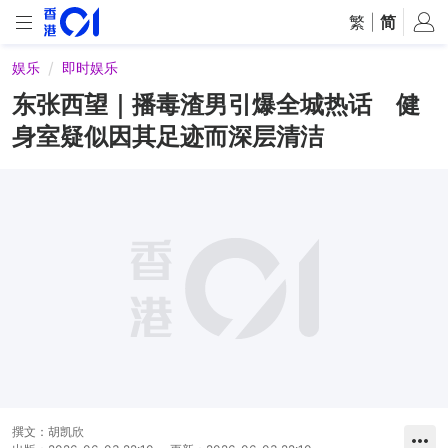
繁
|
简
娱乐
即时娱乐
东张西望｜播毒渣男引爆全城热话 健
身室疑似因其足迹而深层清洁
撰文：
胡凯欣