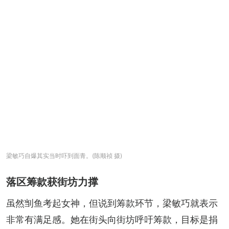
梁敏巧自爆其实当时吓到面青。(陈顺祯 摄)
落区筹款获街坊力撑
虽然㓥鱼考起女神，但说到筹款环节，梁敏巧就表示
非常有满足感。她在街头向街坊呼吁筹款，目标是捐