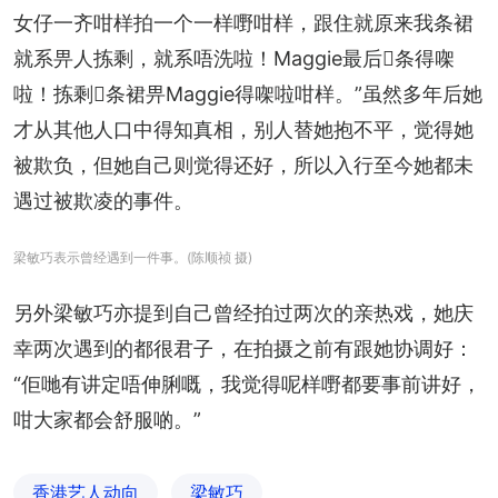
女仔一齐咁样拍一个一样嘢咁样，跟住就原来我条裙
就系畀人拣剩，就系唔洗啦！Maggie最后𠮶条得㗎
啦！拣剩𠮶条裙畀Maggie得㗎啦咁样。”虽然多年后她
才从其他人口中得知真相，别人替她抱不平，觉得她
被欺负，但她自己则觉得还好，所以入行至今她都未
遇过被欺凌的事件。
梁敏巧表示曾经遇到一件事。(陈顺祯 摄)
另外梁敏巧亦提到自己曾经拍过两次的亲热戏，她庆
幸两次遇到的都很君子，在拍摄之前有跟她协调好：
“佢哋有讲定唔伸脷嘅，我觉得呢样嘢都要事前讲好，
咁大家都会舒服啲。”
香港艺人动向
梁敏巧