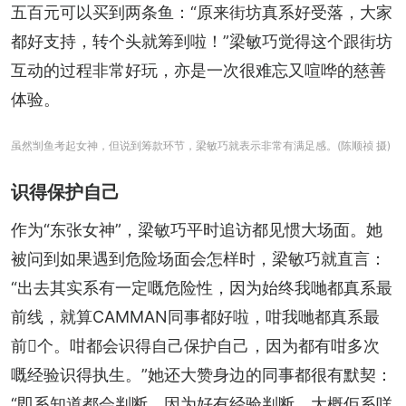
五百元可以买到两条鱼：“原来街坊真系好受落，大家
都好支持，转个头就筹到啦！”梁敏巧觉得这个跟街坊
互动的过程非常好玩，亦是一次很难忘又喧哗的慈善
体验。
虽然㓥鱼考起女神，但说到筹款环节，梁敏巧就表示非常有满足感。(陈顺祯 摄)
识得保护自己
作为“东张女神”，梁敏巧平时追访都见惯大场面。她
被问到如果遇到危险场面会怎样时，梁敏巧就直言：
“出去其实系有一定嘅危险性，因为始终我哋都真系最
前线，就算CAMMAN同事都好啦，咁我哋都真系最
前𠮶个。咁都会识得自己保护自己，因为都有咁多次
嘅经验识得执生。”她还大赞身边的同事都很有默契：
“即系知道都会判断，因为好有经验判断，大概佢系咩