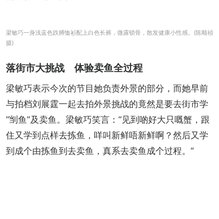
梁敏巧一身浅蓝色跌膊恤衫配上白色长裤，微露锁骨，散发健康小性感。(陈顺祯
摄)
落街市大挑战 体验卖鱼全过程
梁敏巧表示今次的节目她负责外景的部分，而她早前
与拍档刘展霆一起去拍外景挑战的竟然是要去街市学
“㓥鱼”及卖鱼。梁敏巧笑言：“见到啲好大只嘅蟹，跟
住又学到点样去拣鱼，咩叫新鲜唔新鲜啊？然后又学
到成个由拣鱼到去卖鱼，真系去卖鱼成个过程。”