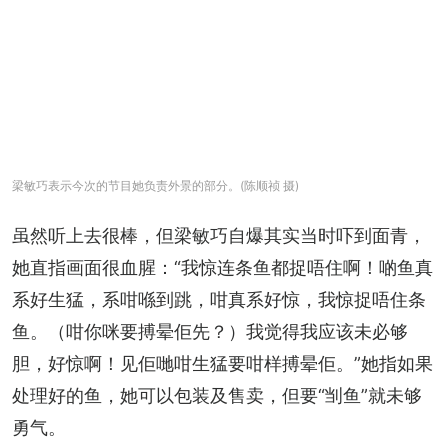
梁敏巧表示今次的节目她负责外景的部分。(陈顺祯 摄)
虽然听上去很棒，但梁敏巧自爆其实当时吓到面青，
她直指画面很血腥：“我惊连条鱼都捉唔住啊！啲鱼真
系好生猛，系咁喺到跳，咁真系好惊，我惊捉唔住条
鱼。（咁你咪要搏晕佢先？）我觉得我应该未必够
胆，好惊啊！见佢哋咁生猛要咁样搏晕佢。”她指如果
处理好的鱼，她可以包装及售卖，但要“㓥鱼”就未够
勇气。