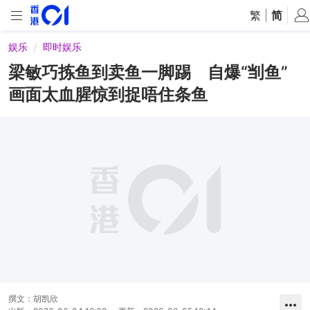
繁
|
简
娱乐
即时娱乐
梁敏巧拣鱼到卖鱼一脚踢 自爆“㓥鱼”
画面太血腥惊到捉唔住条鱼
撰文：
胡凯欣