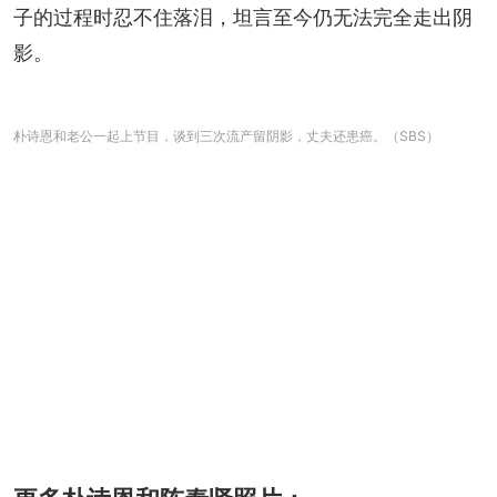
子的过程时忍不住落泪，坦言至今仍无法完全走出阴
影。
朴诗恩和老公一起上节目，谈到三次流产留阴影，丈夫还患癌。（SBS）