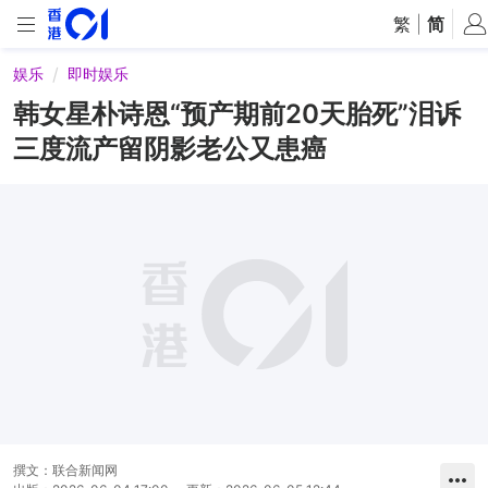
繁
|
简
娱乐
即时娱乐
韩女星朴诗恩“预产期前20天胎死”泪诉
三度流产留阴影老公又患癌
撰文：
联合新闻网