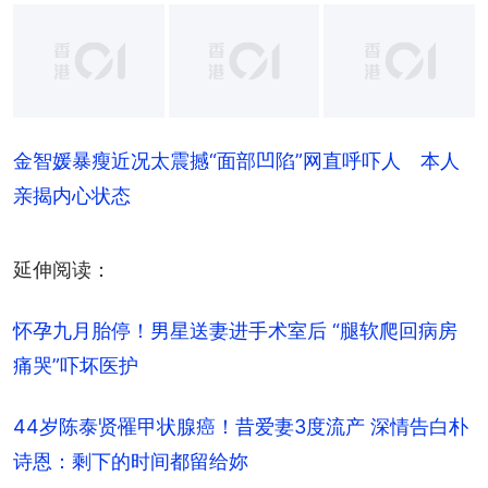
+
16
金智媛暴瘦近况太震撼“面部凹陷”网直呼吓人 本人
亲揭内心状态
延伸阅读：
怀孕九月胎停！男星送妻进手术室后 “腿软爬回病房
痛哭”吓坏医护
44岁陈泰贤罹甲状腺癌！昔爱妻3度流产 深情告白朴
诗恩：剩下的时间都留给妳