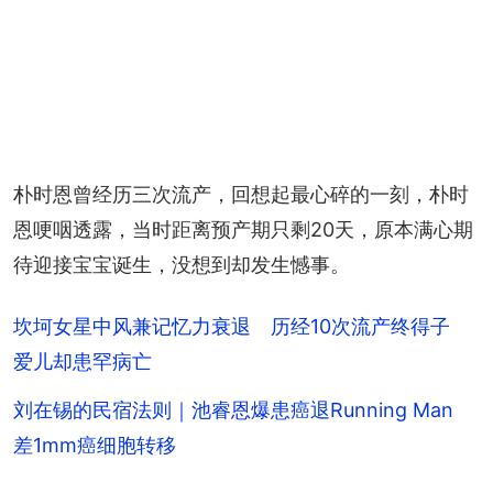
朴时恩曾经历三次流产，回想起最心碎的一刻，朴时
恩哽咽透露，当时距离预产期只剩20天，原本满心期
待迎接宝宝诞生，没想到却发生憾事。
坎坷女星中风兼记忆力衰退 历经10次流产终得子
爱儿却患罕病亡
刘在锡的民宿法则｜池睿恩爆患癌退Running Man
差1mm癌细胞转移