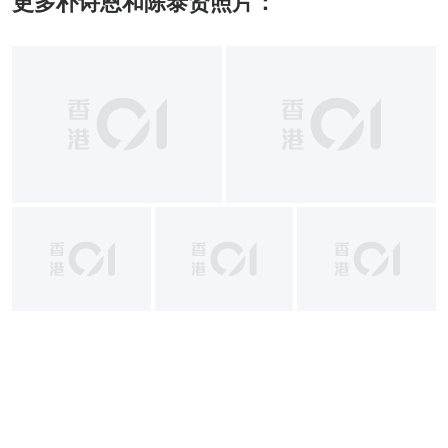
更多朴诗恩和陈泰贤照片：
+
7