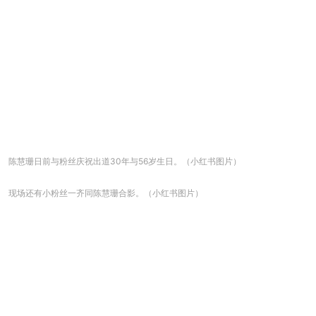
陈慧珊日前与粉丝庆祝出道30年与56岁生日。（小红书图片）
现场还有小粉丝一齐同陈慧珊合影。（小红书图片）