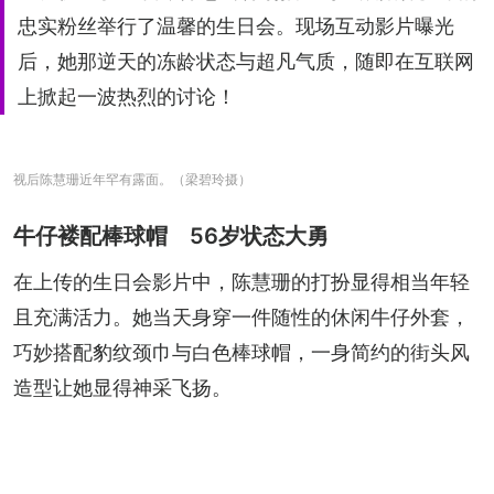
忠实粉丝举行了温馨的生日会。现场互动影片曝光
后，她那逆天的冻龄状态与超凡气质，随即在互联网
上掀起一波热烈的讨论！
视后陈慧珊近年罕有露面。（梁碧玲摄）
牛仔褛配棒球帽 56岁状态大勇
在上传的生日会影片中，陈慧珊的打扮显得相当年轻
且充满活力。她当天身穿一件随性的休闲牛仔外套，
巧妙搭配豹纹颈巾与白色棒球帽，一身简约的街头风
造型让她显得神采飞扬。