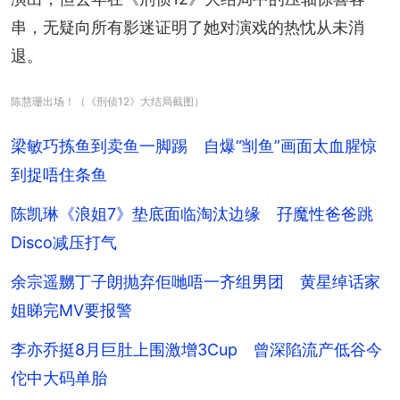
串，无疑向所有影迷证明了她对演戏的热忱从未消
退。
陈慧珊出场！（《刑侦12》大结局截图）
梁敏巧拣鱼到卖鱼一脚踢 自爆“㓥鱼”画面太血腥惊
到捉唔住条鱼
陈凯琳《浪姐7》垫底面临淘汰边缘 孖魔性爸爸跳
Disco减压打气
余宗遥嬲丁子朗抛弃佢哋唔一齐组男团 黄星绰话家
姐睇完MV要报警
李亦乔挺8月巨肚上围激增3Cup 曾深陷流产低谷今
佗中大码单胎