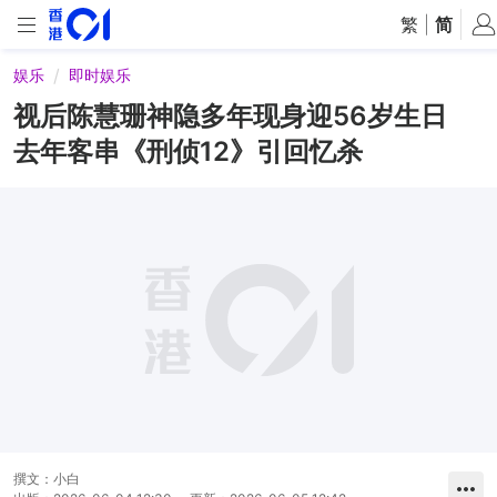
繁
|
简
娱乐
即时娱乐
视后陈慧珊神隐多年现身迎56岁生日
去年客串《刑侦12》引回忆杀
撰文：
小白