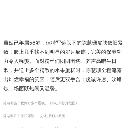
虽然已年届56岁，但特写镜头下的陈慧珊皮肤依旧紧
致，脸上几乎找不到明显的岁月痕迹，完美的保养功
力令人称羡。面对粉丝们团团围绕、齐声高唱生日
歌，并送上多个精致的水果蛋糕时，陈慧珊全程流露
出灿烂幸福的笑容，随后更双手合十虔诚许愿、吹蜡
烛，场面既热闹又温馨。
陈慧珊当日收到好多个蛋糕。（小红书影片截图）
陈慧珊许下生日愿望。（小红书影片截图）