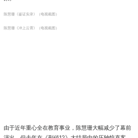
陈慧珊《鉴证实录》（电视截图）
陈慧珊《冲上云霄》（电视截图）
由于近年重心全在教育事业，陈慧珊大幅减少了幕前
演出，但去年在《刑侦12》大结局中的压轴惊喜客