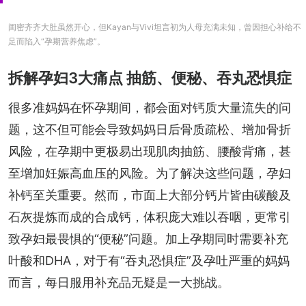
闺密齐齐大肚虽然开心，但Kayan与Vivi坦言初为人母充满未知，曾因担心补给不
足而陷入“孕期营养焦虑”。
拆解孕妇3大痛点 抽筋、便秘、吞丸恐惧症
很多准妈妈在怀孕期间，都会面对钙质大量流失的问
题，这不但可能会导致妈妈日后骨质疏松、增加骨折
风险，在孕期中更极易出现肌肉抽筋、腰酸背痛，甚
至增加妊娠高血压的风险。为了解决这些问题，孕妇
补钙至关重要。然而，市面上大部分钙片皆由碳酸及
石灰提炼而成的合成钙，体积庞大难以吞咽，更常引
致孕妇最畏惧的“便秘”问题。加上孕期同时需要补充
叶酸和DHA，对于有“吞丸恐惧症”及孕吐严重的妈妈
而言，每日服用补充品无疑是一大挑战。