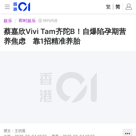
繁
|
简
娱乐
即时娱乐
特约内容
蔡嘉欣Vivi Tam齐陀B！自爆陷孕期营
养焦虑 靠1招精准养胎
撰文：
王玥晨