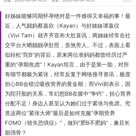
出版：
2026-06-04 16:23
更新：
2026-06-04 16:23
好姊妹能够同期怀孕绝对是一件难得又幸福的事！最
近，人气靓妈蔡嘉欣（Kayan）与好姊妹谭嘉仪
（Vivi Tam）就齐齐宣布大肚喜讯，两姊妹经常在社
交平台大晒靓靓孕肚照，羡煞旁人。不过，表面上看
似轻松“陀B”的背后，原来两位准妈妈都曾经历过严
重的“孕期焦虑”！Kayan坦言，由于是第一胎，对所
有细节都极为紧张，经常反复于网络搜寻资讯，极度
担心BB会错过吸收营养的黄金期；而Vivi则表示，因
为陀孖胎的关系，常幻想BB在腹中“争钙”，担心营养
分配不足！身边人甚至认为她们过于紧张与焦虑。究
竟这两位“紧张大师”最后是如何克服“孕期营养
FOMO（错失恐惧症）”，做到“肥B不肥妈”，兼且长
胎强骨？