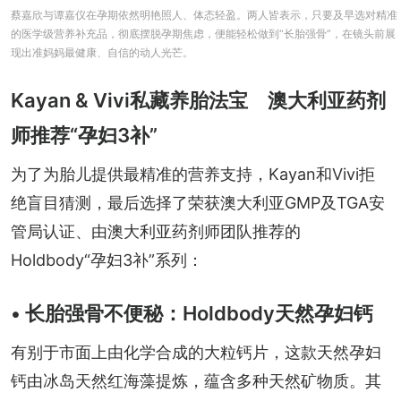
蔡嘉欣与谭嘉仪在孕期依然明艳照人、体态轻盈。两人皆表示，只要及早选对精准
的医学级营养补充品，彻底摆脱孕期焦虑，便能轻松做到“长胎强骨”，在镜头前展
现出准妈妈最健康、自信的动人光芒。
Kayan & Vivi私藏养胎法宝 澳大利亚药剂
师推荐“孕妇3补”
为了为胎儿提供最精准的营养支持，Kayan和Vivi拒
绝盲目猜测，最后选择了荣获澳大利亚GMP及TGA安
管局认证、由澳大利亚药剂师团队推荐的
Holdbody“孕妇3补”系列：
• 长胎强骨不便秘：Holdbody天然孕妇钙
有别于市面上由化学合成的大粒钙片，这款天然孕妇
钙由冰岛天然红海藻提炼，蕴含多种天然矿物质。其