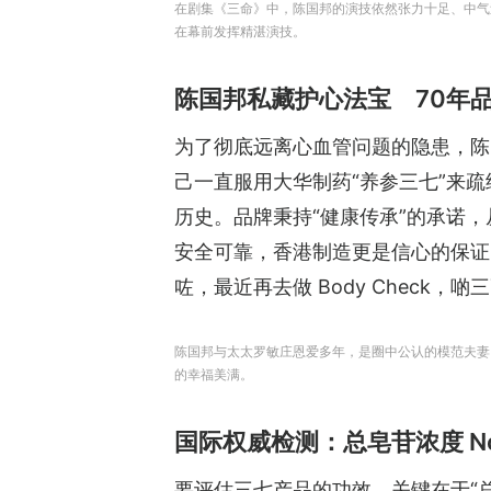
在剧集《三命》中，陈国邦的演技依然张力十足、中气
在幕前发挥精湛演技。
陈国邦私藏护心法宝 70年品
为了彻底远离心血管问题的隐患，陈
己一直服用大华制药“养参三七”来疏
历史。品牌秉持“健康传承”的承诺
安全可靠，香港制造更是信心的保证
咗，最近再去做 Body Check
陈国邦与太太罗敏庄恩爱多年，是圈中公认的模范夫妻
的幸福美满。
国际权威检测：总皂苷浓度 No.
要评估三七产品的功效，关键在于“