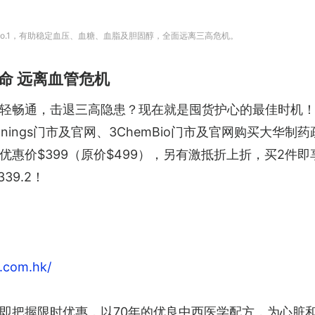
No.1，有助稳定血压、血糖、血脂及胆固醇，全面远离三高危机。
命 远离血管危机
轻畅通，击退三高隐患？现在就是囤货护心的最佳时机
nings门市及官网、3ChemBio门市及官网购买大华制药
惠价$399（原价$499），另有激抵折上折，买2件即
39.2！
.com.hk/
即把握限时优惠，以70年的优良中西医学配方，为心脏