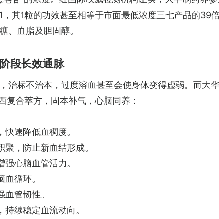
o.1，其1粒的功效甚至相等于市面最低浓度三七产品的39
糖、血脂及胆固醇。
3阶段长效通脉
，治标不治本，过度溶血甚至会使身体变得虚弱。而大
中西复合萃方，固本补气，心脑同养：
，快速降低血稠度。
积聚，防止新血结形成。
增强心脑血管活力。
脑血循环。
强血管韧性。
，持续稳定血流动向。