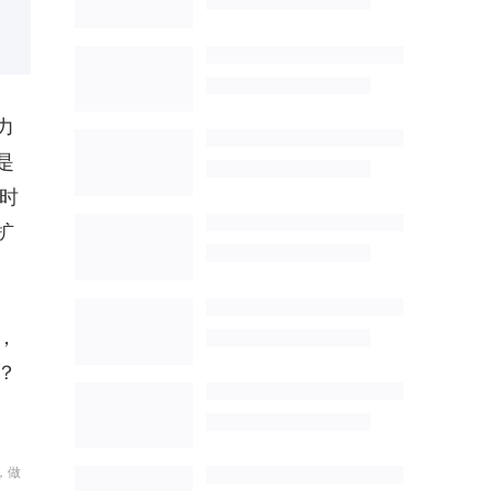
力
是
时
扩
，
？
，做