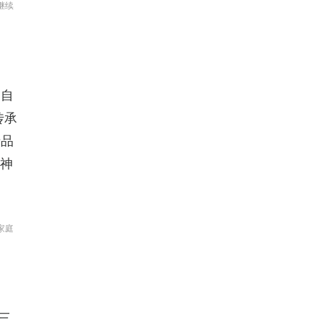
继续
，自
传承
产品
精神
家庭
三