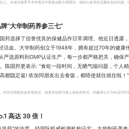
过人。在成功接受手术并透过中西复合配方调理后，他的心血管状况重拾良好代谢，
牌“大华制药养参三七”
国邦选择了信誉优良的保健品作日常调理。他近日透露
经活血。大华制药创立于1948年，拥有超过70年的健康
，从严选原料到GMP认证生产，每一步都严格把关，确保
。陈国邦更表示: “食咗一段时间，无晒气喘问题，个人
，啲三高都隐定返! 依加同朋友出去食饭，都唔使就住就住啦！”
。经历过惊险的血管危机后，他更加珍惜与家人相处的时光，积极养心只为长远守护
1 高达 39 倍！
总皂苷”的浓度。经国际权威检测机构证实，大华制药养参