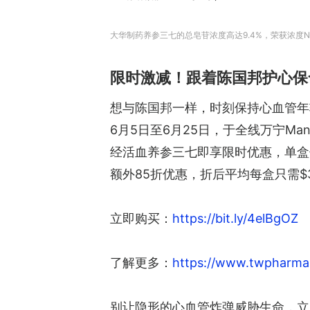
大华制药养参三七的总皂苷浓度高达9.4%，荣获浓度
限时激减！跟着陈国邦护心保
想与陈国邦一样，时刻保持心血管年
6月5日至6月25日，于全线万宁Man
经活血养参三七即享限时优惠，单盒优
额外85折优惠，折后平均每盒只需$3
立即购买：
https://bit.ly/4elBgOZ
了解更多：
https://www.twpharma
别让隐形的心血管炸弹威胁生命，立