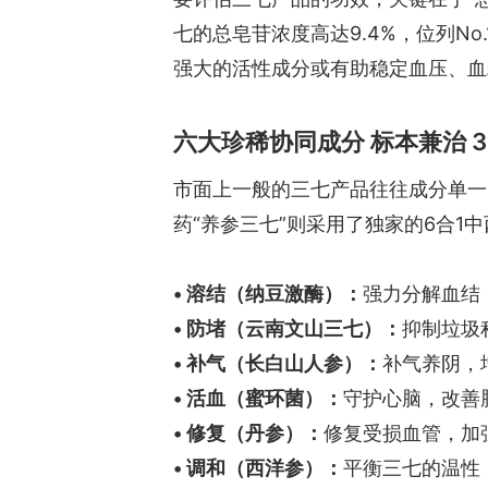
七的总皂苷浓度高达9.4%，位列N
强大的活性成分或有助稳定血压、血
六大珍稀协同成分 标本兼治 
市面上一般的三七产品往往成分单一
药“养参三七”则采用了独家的6合1
• 溶结（纳豆激酶）：
强力分解血结
• 防堵（云南文山三七）：
抑制垃圾
• 补气（长白山人参）：
补气养阴，
• 活血（蜜环菌）：
守护心脑，改善
• 修复（丹参）：
修复受损血管，加
• 调和（西洋参）：
平衡三七的温性