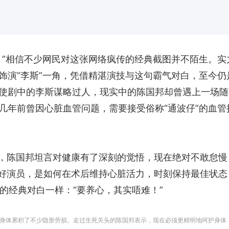
！”相信不少网民对这张网络疯传的经典截图并不陌生。实
饰演“李斯”一角，凭借精湛演技与这句霸气对白，至今仍
使剧中的李斯谋略过人，现实中的陈国邦却曾遇上一场随
几年前曾因心脏血管问题，需要接受俗称“通波仔”的血管
后，陈国邦坦言对健康有了深刻的觉悟，现在绝对不敢怠慢
、好演员，是如何在术后维持心脏活力，时刻保持最佳状态
的经典对白一样：“要养心，其实唔难！”
身体累积了不少隐形劳损。走过生死关头的陈国邦表示，现在必须更精明地呵护身体