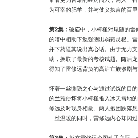
为可宰的肥羊，并与仗义执言的百里
第2集：
破庙中，小棒槌对尾随的雷
的暗中相助下勉强测出弱霜灵根。雷
并下药逼其说出真心话。由于无力支
助，换取了最新的考核试题。随后龙
得知了雷修远背负的高泸亡族惨剧与
怀著一丝恻隐之心与通过试炼的目的
的兰雅使坏将小棒槌推入冰天雪地的
修远及时现身相救。两人抱团跌落悬
一丝温暖的同时，雷修远内心却闪过
第3集：
就在雷修远企图动手之际，