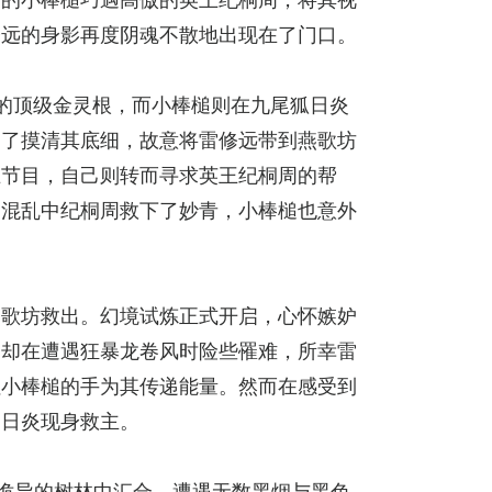
修远的身影再度阴魂不散地出现在了门口。
的顶级金灵根，而小棒槌则在九尾狐日炎
为了摸清其底细，故意将雷修远带到燕歌坊
王节目，自己则转而寻求英王纪桐周的帮
，混乱中纪桐周救下了妙青，小棒槌也意外
燕歌坊救出。幻境试炼正式开启，心怀嫉妒
，却在遭遇狂暴龙卷风时险些罹难，所幸雷
住小棒槌的手为其传递能量。然而在感受到
的日炎现身救主。
诡异的树林中汇合，遭遇无数黑烟与黑色