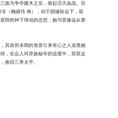
魔三族为争夺建木之实，掀起滔天血战。百
黎非（鞠婧祎 饰），却于因缘际会下，双
心底悄然种下情动的念想；她与雷修远从挚
非，其前所未闻的资质引来有心之人追查她
不得，在众人对异族秘辛的追逐中，双双走
价，换回三界太平。