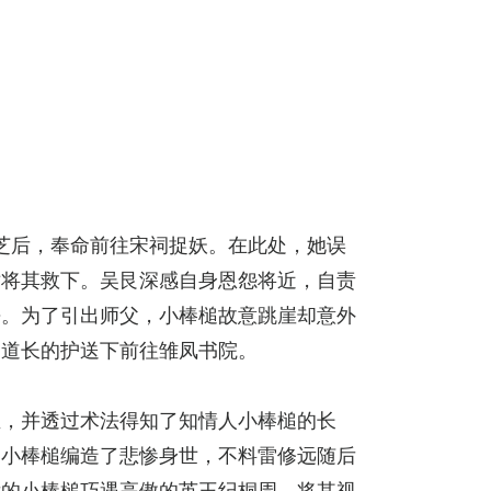
芝后，奉命前往宋祠捉妖。在此处，她误
术将其救下。吴艮深感自身恩怨将近，自责
去。为了引出师父，小棒槌故意跳崖却意外
名道长的护送下前往雏凤书院。
血，并透过术法得知了知情人小棒槌的长
，小棒槌编造了悲惨身世，不料雷修远随后
后的小棒槌巧遇高傲的英王纪桐周，将其视