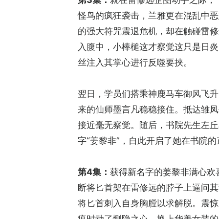
怪鸟的疯狂袭击，兰雅更在混乱中恶
的强大符咒震退危机，却在触碰雷修
入腹中，小棒槌这才察觉这只是日炎
丝注入其掌心进行反噬要挟。
翌日，学员们搭乘神鹿马车御风飞升
来的仙师墨言凡稳稳接住。抵达雏凤
接近毫无察觉。随后，书院先生左丘
字“姜黎非”，自此开启了她在书院
第4集：
获得新名字的姜黎非满心欢
断将匕首架在雷修远的脖子上逼问其
将匕首刺入自身胸膛以求解脱。震惊
痕时动了恻隐之心。换上华美女装的