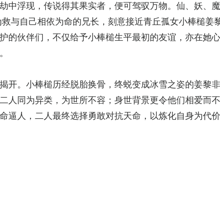
劫中浮现，传说得其果实者，便可驾驭万物。仙、妖、
为救与自己相依为命的兄长，刻意接近青丘孤女小棒槌姜
护的伙伴们，不仅给予小棒槌生平最初的友谊，亦在她
。
揭开。小棒槌历经脱胎换骨，终蜕变成冰雪之姿的姜黎
二人同为异类，为世所不容；身世背景更令他们相爱而
命逼人，二人最终选择勇敢对抗天命，以炼化自身为代