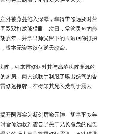
边意外被藤蔓拖入深潭，幸得雷修远及时营
桐周双双打成熊猫眼。次日，掌管灵鱼的步
敬胡嘉年，并拿出师父留下的丑陋画像打探
非，根本无资本谈何逆天改命。
法阵，引来雷修远对其与高泸法阵渊源的
制的厨房，两人虽联手制服了嗅出妖气的香
与雷修远摊牌，在得知其兄长受制于震云
外揭开阿慕实为断剑厉峰元神、胡嘉平多年
此时雷修远收到震云子关于兄长命危的催促
，爆发的强大灵力将雷修远震飞，更冲破塔