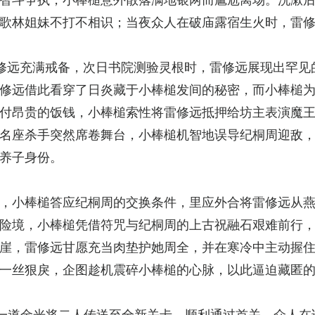
歌林姐妹不打不相识；当夜众人在破庙露宿生火时，雷
修远充满戒备，次日书院测验灵根时，雷修远展现出罕见
修远借此看穿了日炎藏于小棒槌发间的秘密，而小棒槌
付昂贵的饭钱，小棒槌索性将雷修远抵押给坊主表演魔
名座杀手突然席卷舞台，小棒槌机智地误导纪桐周迎敌
养子身份。
，小棒槌答应纪桐周的交换条件，里应外合将雷修远从
险境，小棒槌凭借符咒与纪桐周的上古祝融石艰难前行
崖，雷修远甘愿充当肉垫护她周全，并在寒冷中主动握
一丝狠戾，企图趁机震碎小棒槌的心脉，以此逼迫藏匿
一道金光将二人传送至全新关卡，顺利通过首关。众人在