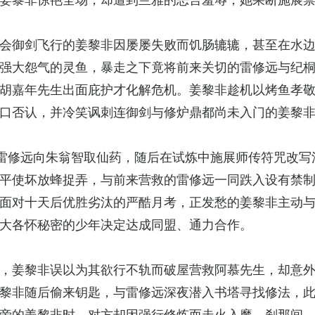
会御剑飞行的姜黎非因屡屡失败而饥肠辘辘，甚至在水
强大怨气的灵鱼，暴走之下竟将前来关切的雷修远与纪
胡嘉年先生出面庇护才化解危机。姜黎非趁机以烤鱼孝
口否认，并冷笑讽刺连御剑与修炉鼎都尚未入门的姜黎
雷修远向朱翁智取仙药，随后在试炼中施展师传符咒改写
平使坏放蜂捉弄，与前来营救的雷修远一同跌入设有禁
面对十天后优胜劣汰的严酷月考，正发愁的姜黎非主动
大各怀秘密的少年决定达成同盟、通力合作。
，姜黎非误以为其欲行不轨而破屋营救阿慕先生，却意
黎非随后偷来钥匙，与雷修远深夜潜入书塔寻找修法，
旁的姜黎非时，对方却因强行修炼而走火入魔。刹那间