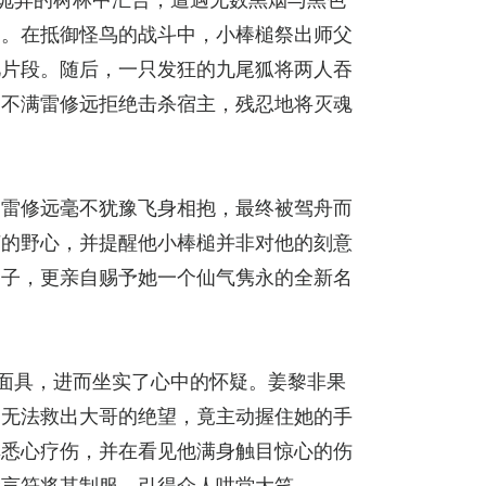
洞。在抵御怪鸟的战斗中，小棒槌祭出师父
忆片段。随后，一只发狂的九尾狐将两人吞
因不满雷修远拒绝击杀宿主，残忍地将灭魂
刻雷修远毫不犹豫飞身相抱，最终被驾舟而
泸的野心，并提醒他小棒槌并非对他的刻意
弟子，更亲自赐予她一个仙气隽永的全新名
面具，进而坐实了心中的怀疑。姜黎非果
、无法救出大哥的绝望，竟主动握住她的手
其悉心疗伤，并在看见他满身触目惊心的伤
禁言符将其制服，引得众人哄堂大笑。