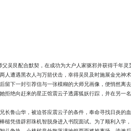
师父吴艮配合默契，在成功为大户人家驱邪并获得千年灵
两人遭遇黑衣人与万箭伏击，幸得吴艮及时施展金光神
后留下一封引荐信与一张模糊的大师兄画像，便悄然离
她拒绝向赶来的星正馆震云子透露狐妖行踪，并在另一
兄长鲁山华，被迫答应震云子的条件，奉命寻找日炎的
棒槌凭借辟邪珠机智脱身进入书院面试。为了顺利入学
智斗争执，小棒槌意外散落满地银两而尴尬离场。洗漱