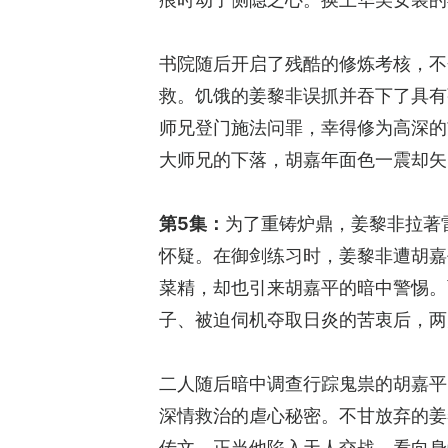
书院随后开启了残酷的修炼考核，不
救。饥饿的姜黎非误抓并吞下了具有
师兄登门施法问罪，幸得修为高深的
大师兄的下落，胡嘉年面色一震却矢
第5集：
为了重铸炉鼎，姜黎非拉著
怀疑。在御剑练习时，姜黎非遭胡嘉
菜精，却也引来胡嘉平的暗中警惕。
子、被迫伺机夺取日炎的苦衷后，两
二人随后暗中调查行踪鬼祟的胡嘉平
深情救治的虐心秘密。不甘放弃的姜
传文，正当他陷入天人交战、看向身