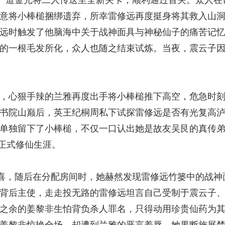
意将小棒槌捆绑遗弃，所幸雷修远再度挺身将其救入山
远时触发了他脑海中关于战神面具与神秘仙子的痛苦记
的一根毛发所化，众人也随之结束试炼。当夜，震云子
，心狠手辣的兰雅再度出手将小棒槌推下高空，危急时
书院山巅后，英王纪桐周私下试探雷修远是否有光复高
单独留下了小棒槌，不仅一口认出她是故友吴艮的真传
的正式修仙生涯。
喜，随后在分配房间时，她赫然发现雷修远竹篓中的战神
背后主使，走走投无路的雷修远坦言自己受制于震云子
之余的姜黎非生怕背负杀人罪名，只得动用珍贵仙药为
姜黎非惊艳全场，却遭到兰雅的恶言羞辱，她果断施展