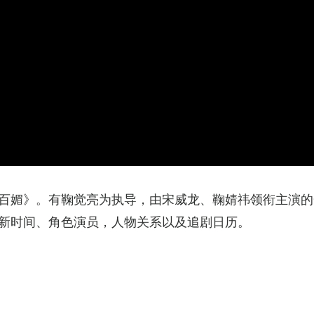
百媚》。有鞠觉亮为执导，由宋威龙、鞠婧祎领衔主演的
新时间、角色演员，人物关系以及追剧日历。