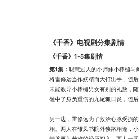
《千香》电视剧分集剧情
《千香》1-5集剧情
第1集：
聪慧过人的小师妹小棒槌与
将雷修远当作妖精而大打出手，随后
未能教导小棒槌男女有别的礼数，随
砸中了身负重伤的九尾狐日炎，随后
另一边，雷修远为了救治心脉受损的
相。两人在雏凤书院外狭路相逢，小
带著更为苦难的经历闯入，两人一番