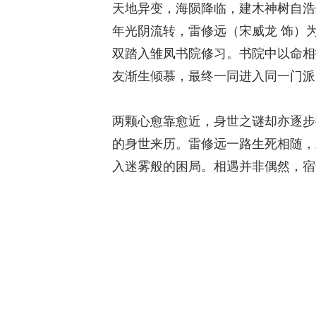
天地异变，海陨降临，建木神树自浩
年光阴流转，雷修远（宋威龙 饰）
双踏入雏凤书院修习。书院中以命相
友渐生倾慕，最终一同进入同一门派
两颗心愈靠愈近，身世之谜却亦逐步
的身世来历。雷修远一路生死相随，
入迷雾般的困局。相遇并非偶然，宿