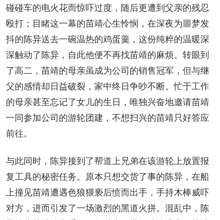
碰碰车的电火花而惊吓过度，随后更遭到父亲的残忍
殴打；目睹这一幕的苗靖心生怜悯，在深夜为噩梦发
抖的陈异送去一碗温热的鸡蛋羹，这份纯粹的温暖深
深触动了陈异，自此他便不再找苗靖的麻烦。转眼到
了高二，苗靖的母亲虽成为公司的销售冠军，但与继
父的感情却日益破裂，家中终日争吵不断。忙于工作
的母亲甚至忘记了女儿的生日，唯独兴奋地邀请苗靖
一同参加公司的游轮团建，不想扫兴的苗靖只好答应
前往。
与此同时，陈异接到了帮道上兄弟在该游轮上放置报
复工具的秘密任务。原本只想交货了事的陈异，在船
上撞见苗靖遭遇色狼猥亵后愤而出手，手持木棒威吓
对方，进而引发了一场激烈的黑道火拼。混乱中，陈