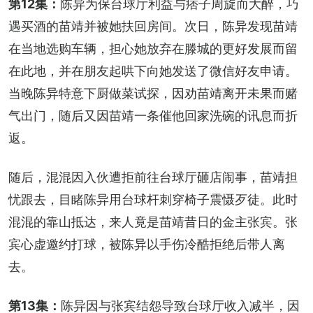
第12集：
陈异为保台球厅利益与痞子周旋而大醉，巧
遇买酒的苗靖并被她扶回房间。次日，陈异发现苗靖
在当地选购车辆，担心她放弃在滕城的更好发展而留
在此地，并在朋友起哄下向她发送了微信好友申请。
当晚陈异特意下厨做菜试探，因劝苗靖离开未果而赌
气出门，随后又因苗靖一条催他回家洗碗的讯息而折
返。
随后，混混因入伙遭拒前往台球厅砸店闹事，苗靖担
忧跟去，目睹陈异用台球杆刺穿椅子震慑歹徒。此时
混混的靠山抵达，来人竟是苗靖昔日的金主张宾。张
宾心虚邀约打球，被陈异以手伤冷酷拒绝后带人离
去。
第13集：
陈异因与张宾结怨导致台球厅收入减半，因