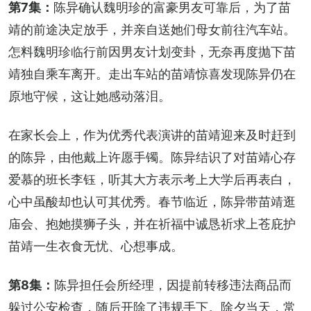
第7集：
陈异确认魏明珍的富豪男友可靠后，为了苗
靖的前途决定放手，并亲自送她们母女前往汽车站。
怎料魏明珍临行前因男友计划变卦，无奈再度抛下苗
靖独自乘车离开。走出车站的苗靖惊喜发现陈异仍在
原地守候，这让她感动落泪。
在家长会上，作为优秀代表演讲的苗靖迎来及时赶到
的陈异，由他戴上许愿手镯。陈异结识了对苗靖心存
爱慕的班长李钰，听其大方表示考上大学后再表白，
心中虽酸却也认可其优秀。春节临近，陈异带苗靖逛
庙会、抱她摸狮子头，并在祈福中诚恳祈求上苍庇护
苗靖一生衣食无忧、心想事成。
第8集：
陈异担任会所经理，因提前转移违法商品而
躲过公安检查，随后开除了违规手下。除夕当天，常