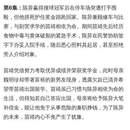
第6集：
陈异赢得撞球冠军后在停车场突遭打手围
殴，但他拼死护住奖金踉跄回家。陈异兼顾修车与比
赛，与刻苦求学的苗靖相依为命。期间苗靖先后经历
食物中毒与黄体破裂的紧急手术，陈异在民警协助签
字下办妥入院手续，随后悉心照料其起居，甚至拒绝
旁人介绍对象。
苗靖凭借努力考取优异成绩并荣获奖学金，此时母亲
魏明珍却带著富裕的新男友现身，透露欠款已清并希
望带苗靖出国留学。苗靖虽已习惯与陈异相依为命的
生活，但得知若自己答应出国，母亲将给予陈异大笔
补偿金，能让他免于从事危险的兼职挣钱，为了陈异
的未来，苗靖内心不免产生了犹豫。