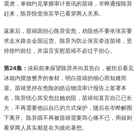
震虎，单独约见掌握审计资讯的苗靖，岑晔通报陈异
赶来，陈异惊觉张宾早已看穿两人关系。
返家后，苗靖因担心陈异安危，劝阻他不要依张宾要
求走水路去金国运货。陈异为防止张宾牵连苗靖，坚
持按约前往，并温言安慰苗靖不必过于担心。
第24集：
涂莉前来探望陈异并向其告白，被拒后看见
冰箱内摆放整齐的食材，明白苗靖的细心而知难而
退。苗靖坚持在危险的皓运物流审计报告上签署本
名，陈异忧心其安危拉她劝阻，苗靖却直言自己已长
大，不再需要他以自己的方式保护，随后在岑晔解围
下离开。陈异因不再被苗靖需要而心痛不已，周叔则
看穿两人其实都是在为彼此著想。