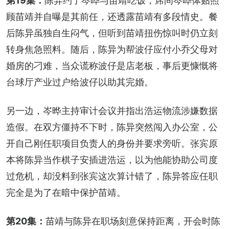
第19集：
陈异约了岑晔与苗靖吃饭，席间岑晔体贴照
顾苗靖并自曝是其前任，还透露苗靖有多段情史。餐
后陈异虽独自生闷气，但听到苗靖扭伤惊叫时仍立刻
转身焦急照料。随后，陈异为帮波仔应付小乔父母对
婚房的刁难，当众谎称波仔是店老板，事后更慷慨将
台球厅产业过户给波仔以助其完婚。
另一边，岑晔主持审计会议并指出浩运物流涉嫌数据
造假。在双方僵持不下时，陈异突然闯入办公室，公
开自己刚任职项目负责人的身份并要求旁听。张宾原
本将陈异当作棋子安插进浩运，以为他能协助公司度
过危机，却没料到张宾这次算计错了，陈异答应任职
完全是为了在暗中保护苗靖。
第20集：
苗靖与陈异在职场刻意保持距离，开会时陈