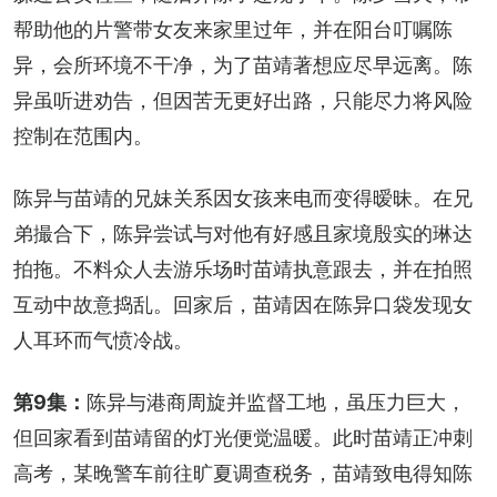
帮助他的片警带女友来家里过年，并在阳台叮嘱陈
异，会所环境不干净，为了苗靖著想应尽早远离。陈
异虽听进劝告，但因苦无更好出路，只能尽力将风险
控制在范围内。
陈异与苗靖的兄妹关系因女孩来电而变得暧昧。在兄
弟撮合下，陈异尝试与对他有好感且家境殷实的琳达
拍拖。不料众人去游乐场时苗靖执意跟去，并在拍照
互动中故意捣乱。回家后，苗靖因在陈异口袋发现女
人耳环而气愤冷战。
第9集：
陈异与港商周旋并监督工地，虽压力巨大，
但回家看到苗靖留的灯光便觉温暖。此时苗靖正冲刺
高考，某晚警车前往旷夏调查税务，苗靖致电得知陈