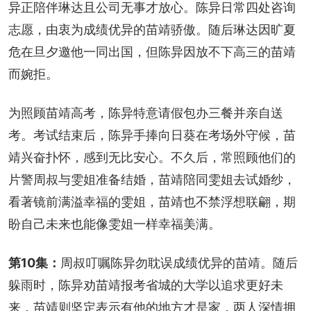
异正陪伴琳达且公司无事才放心。陈异日常四处咨询
志愿，由衷为成绩优异的苗靖骄傲。随后琳达因旷夏
危在旦夕邀他一同出国，但陈异因放不下高三的苗靖
而婉拒。
为照顾苗靖高考，陈异特意请假包办三餐并亲自送
考。考试结束后，陈异手捧向日葵在考场外守候，苗
靖兴奋扑怀，感到无比安心。不久后，常照顾他们的
片警周叔与雯姐准备结婚，苗靖陪同雯姐去试婚纱，
看著镜前满溢幸福的雯姐，苗靖也不禁浮想联翩，期
盼自己未来也能像雯姐一样幸福美满。
第10集：
周叔叮嘱陈异勿耽误成绩优异的苗靖。随后
躲雨时，陈异劝苗靖报考省城的大学以追求更好未
来，苗靖则坚定表示有他的地方才是家，两人深情拥