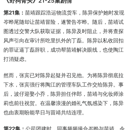
《野狗骨头》21-25集剧情
第21集：
苗靖跟踪浩运物流货车，陈异保护她时发现
岑晔尾随却让苗靖冒险，遂警告岑晔。随后，苗靖试
图透过交警大队获取证据，陈异及时阻止，并将查探
风声引向在审计所吃里扒外的丁磊。陈异以私收回扣
的罪证逼丁磊辞职，成功帮苗靖解决眼线，也使陶江
打消疑虑。
然而，张宾已对陈异起疑并召见他。为将陈异彻底拉
下水，张宾强行将陶江的管理车队工作交给陈异。事
后，波仔迎娶小乔，陈异担任伴郎，苗靖与化妆师涂
莉也前往祝贺。在温馨浪漫的婚礼气氛感染下，陈异
也由衷期盼能早日与苗靖共结连理。
第22集：
公司团建时，同事频频撮合岑晔与苗靖，令