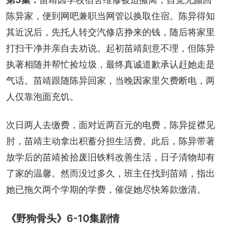
陈异家，便到网吧兼职当网管以换取住宿。陈异得知
其近况后，先托人转交汽修店挣来的钱，随后将家里
打扫干净并亲自去劝说。起初苗靖刻意不理，但陈异
执著相随并帮忙捡垃圾，最终真诚道歉承认赶她走是
气话。苗靖跟随陈异回家，当晚因家里欠费断电，两
人仅靠泡面充饥。
次日两人去缴费，面对近两百元的电费，陈异捉襟见
肘，苗靖主动拿出积蓄分担生活费。此后，陈异带著
放学后的苗靖捡拾废旧铁料改善生活，日子清物却有
了家的温馨。然而没过多久，班主任找到苗靖，指出
她已拖欠两个学期的学费，催促她尽快筹款缴清。
《野狗骨头》6-10集剧情