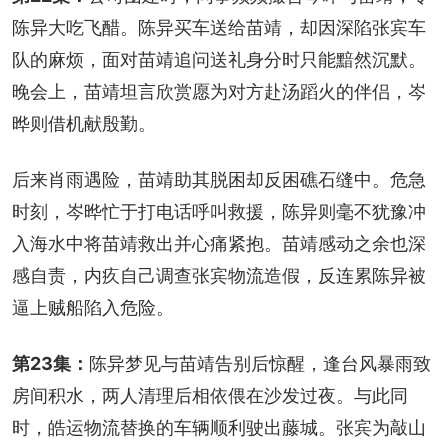
陈异大吃飞醋。陈异买车送给苗靖，却因深陷张宾车
队的麻烦，面对苗靖追问送礼身分时只能黯然沉默。
晚会上，苗靖坦言欣赏愿为对方赴汤蹈火的伴侣，岑
晔则借机献殷勤。
后来肖雨遇险，苗靖助其脱困却反困礁石缝中。危急
时刻，岑晔忙于打电话呼叫救援，陈异则毫不犹豫冲
入海水中将苗靖救出并心痛紧抱。苗靖感动之余也深
感自责，内疚自己调查张宾物流造假，反连累陈异被
逼上贼船陷入危险。
第23集：
陈异梦见与苗靖告别后惊醒，逢台风暴雨致
房间积水，两人清理后相依偎在沙发过夜。与此同
时，皓运物流替换的车辆顺利驶出藤城。张宾为敲山