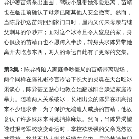
异护著苗靖杀出重围，驾驶小艇带她涉险逃离，苗靖
也在临走前确认了母亲已随其他人安全撤离。然而，
当陈异护送苗靖回到家门口时，屋内又传来母亲与继
父刺耳的争吵声；面对这个冰冷且令人窒息的家，身
心俱疲的苗靖再也不愿跨入半步，转身央求陈异带她
离开去吃点东西，两人的命运自此有了更深的交集。
第3集：
陈异将陷入家庭争吵僵局的苗靖带离现场，
两个同样在陈礼彬冷言冷语下长大的灵魂在天台吃冰
粥谈心，陈异甚至贴心地教会她翻越阳台躲避家庭冷
暴力。随著两人关系破冰，长相出众的陈异在职高招
来不少追求者，为了保护无端遭人威胁的苗靖，他故
意认了许多妹妹来替她挡掉麻烦。然而，当陈异渴望
透过报考军校改变命运时，掌控欲极强的父亲竟然故
技重施，将其五花大绑并反锁在房内。尽管苗靖与朋