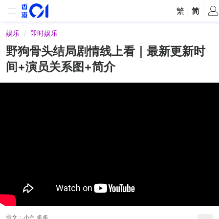
繁
|
简
娱乐
即时娱乐
野狗骨头结局剧情线上看｜最新更新时
间+演员关系图+简介
撰文：
小白 多多