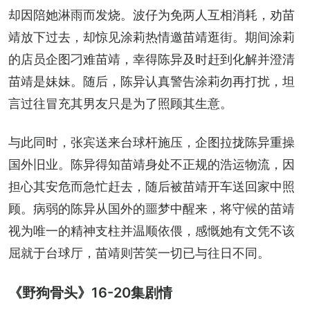
却因陪她淋雨而发烧。波仔为免两人互相消耗，劝苗
靖放下过去，却惊见涂莉热情邀苗靖逛街。期间涂莉
的店员企图刁难苗靖，幸得陈异及时赶到化解并澄清
苗靖是妹妹。随后，陈异认真警告涂莉勿再打扰，坦
言过往冒充其男友只是为了照顾其生意。
与此同时，张宾送来台球杆施压，企图拉拢陈异重操
国外旧业。陈异得知苗靖身处不正规的浩运物流，因
担心其安危而急忙赶去，随后被苗靖开车送回家中照
顾。病弱的陈异从国外的噩梦中醒来，将守候的苗靖
视为唯一的精神支柱并温顺依偎，感慨她有文凭不该
屈就于台球厅，苗靖则苦笑一切已与往日不同。
《野狗骨头》16-20集剧情