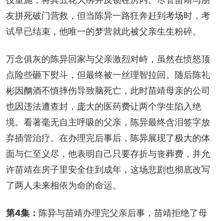
友拼死破门营救，但当陈异一路狂奔赶到考场时，考
试早已结束，他唯一的梦营就此被父亲生生粉碎。
万念俱灰的陈异回家与父亲激烈对峙，虽然在愤怒顶
点险些砸下熨斗，但最终被一丝理智拉回。随后陈礼
彬因酗酒不慎摔伤导致脑死亡，此时苗靖母亲的公司
也因违法遭查封，庞大的医药费让两个学生陷入绝
境。看著毫无自主呼吸的父亲，陈异最终含泪签字放
弃插管治疗。在办理完后事后，陈异展现了极大的体
面与仁至义尽，他表明自己只要存折与丧葬费，并允
许苗靖在房子里安全住到成年，这场悲剧也彻底改写
了两人未来相依为命的命运。
第4集：
陈异与苗靖办理完父亲后事，苗靖拒绝了母