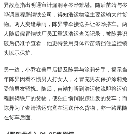
异故意指出明通审计漏洞令岑晔难堪。随后苗靖与岑
晔调查程鹏钢铁公司，得知浩运物流主要运输大件货
物。两人突逢暴雨，陈异带伞接送并让岑晔搭车。两
人随后假冒钢铁厂员工重返浩运查阅记录，被陈异识
破后仍准予查看，他更特意用身体帮苗靖挡住监控镜
头以示保护。
另一边，小乔在美甲店提及陈异与涂莉分手，揭示当
年陈异因看不惯男人打女人，才冒充男友保护涂莉免
受前男友骚扰。随后，苗靖打听到浩运物流即将运输
程鹏钢铁厂的货物，便独自悄悄跟踪出发的货车；而
陈异为了查清浩运究竟在运送什么货物，亦一路尾随
在货车后面。