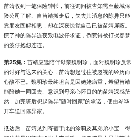
苗靖收到一笔保险转帐，前往询问被告知需至藤城保
险公司了解。自苗靖搬走后，失去其消息的陈异只能
靠朋友圈解相思，却在深夜惊觉自己已被苗靖屏蔽。
慌了神的陈异连夜致电波仔求证，倒惹得被打扰春梦
的波仔抱怨连连。
第25集：
苗靖应邀陪伴母亲魏明珍，面对魏明珍反常
的讨好与迟来的关心，苗靖想起过往被忽视的经历而
心酸不已。魏明珍最终坦言是因姥姥病重，希望苗靖
能陪她一同回去。意识到母亲心怀目的的苗靖深感茫
然，加完班后想起陈异“随时回家”的承诺，便由岑晔
开车送回陈异家。
抵达后，苗靖见到寄宿于此的涂莉及其弟弟小宝，得