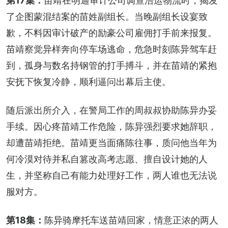
第17集：
苗靖在明通审计公司调查浩运物流时，揭发
了企图蒙混结案的苗姓副组长。当晚副组长设宴致
歉，不料因审计破产的励豪公司雇佣打手前来报复。
苗靖察觉异样奔向停车场逃命，危急时刻陈异驾车赶
到，孤身与数名持钢管的打手搏斗，并在苗靖的紧抱
安抚下恢复冷静，顺利逼问出幕后主使。
随后派出所介入，在警局工作的周叔叔协助陈异办妥
手续。因心疼苗靖工作危险，陈异强烈要求她辞职，
却遭苗靖拒绝。苗靖更当面痛陈往事，质问他当年为
何冷漠对待并私自篡改高考志愿、擅自设计她的人
生，并坚称自己有能力处理好工作，两人谁也无法说
服对方。
第18集：
陈异骑摩托车送苗靖回家，情意正浓的两人