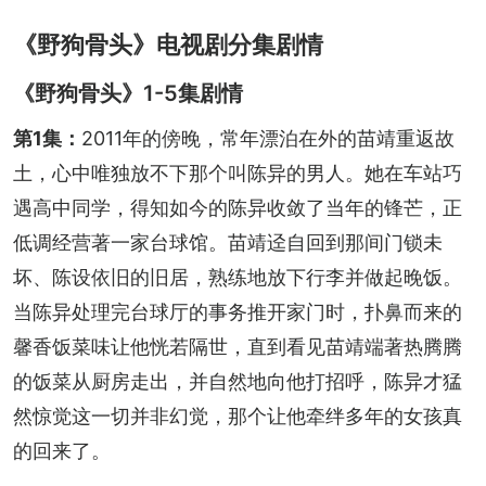
《野狗骨头》电视剧分集剧情
《野狗骨头》1-5集剧情
第1集：
2011年的傍晚，常年漂泊在外的苗靖重返故
土，心中唯独放不下那个叫陈异的男人。她在车站巧
遇高中同学，得知如今的陈异收敛了当年的锋芒，正
低调经营著一家台球馆。苗靖迳自回到那间门锁未
坏、陈设依旧的旧居，熟练地放下行李并做起晚饭。
当陈异处理完台球厅的事务推开家门时，扑鼻而来的
馨香饭菜味让他恍若隔世，直到看见苗靖端著热腾腾
的饭菜从厨房走出，并自然地向他打招呼，陈异才猛
然惊觉这一切并非幻觉，那个让他牵绊多年的女孩真
的回来了。