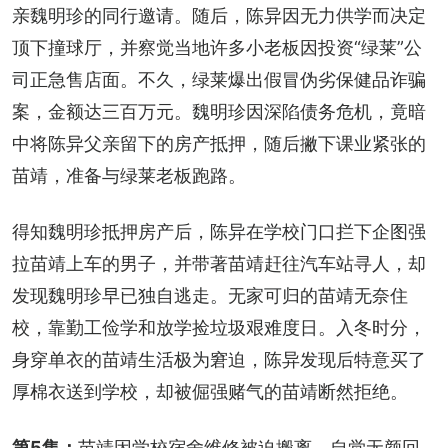
亲魏明珍的同行邀请。随后，陈异因无力供学而决定
顶下撞球厅，并察觉当地许多小老板因投资“绿莱”公
司正急售店面。不久，绿莱爆出假冒伪劣保健品诈骗
案，金额达三百万元。魏明珍因深陷债务危机，竟暗
中将陈异父亲留下的房产抵押，随后撇下课业紧张的
苗靖，准备与绿莱老板跑路。
得知魏明珍抵押房产后，陈异在学校门口拦下企图强
拉苗靖上车的男子，并带著苗靖赶往汽车站寻人，却
发现魏明珍早已独自逃走。无家可归的苗靖无奈住
校，靠勤工俭学和放学捡垃圾艰难度日。入冬时分，
身穿单衣的苗靖生活极为窘迫，陈异发现后特意买了
厚棉衣送到学校，却被倔强赌气的苗靖断然拒绝。
第5集：
苗靖因学校宿舍维修被迫搬离，自觉无颜回