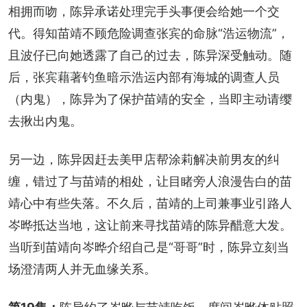
相拥而吻，陈异承诺处理完手头事便会给她一个交
代。得知苗靖不顾危险调查张宾的命脉“浩运物流”，
且波仔已向她透露了自己的过去，陈异深受触动。随
后，张宾藉著钓鱼暗示浩运内部有海城的调查人员
（内鬼），陈异为了保护苗靖的安全，当即主动请缨
去揪出内鬼。
另一边，陈异因赶去美甲店帮涂莉解决前男友的纠
缠，错过了与苗靖的相处，让目睹旁人浪漫告白的苗
靖心中有些失落。不久后，苗靖的上司兼事业引路人
岑晔抵达当地，这让前来寻找苗靖的陈异醋意大发。
当听到苗靖向岑晔介绍自己是“哥哥”时，陈异立刻当
场澄清两人并无血缘关系。