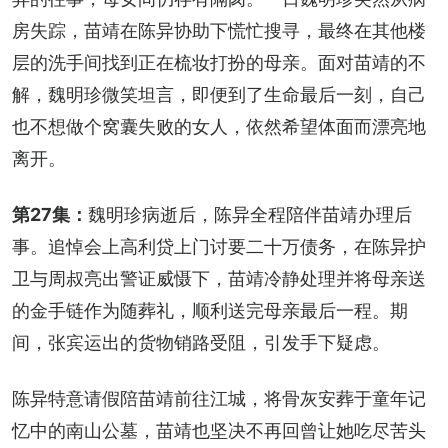
房失踪，苗靖在陈异协助下慌忙搜寻，最终在其他楼
层的洗手间找到正在梳妆打扮的母亲。面对苗靖的不
解，魏明珍微笑坦言，即便到了生命最后一刻，自己
也不想做个窝囊失败的女人，依然希望体面而漂亮地
离开。
第27集：
魏明珍病逝后，陈异全程陪伴苗靖办理后
事。追悼会上高利贷上门讨要二十万债务，在陈异护
卫与周叔亮出警证威慑下，苗靖冷静处理并将母亲送
的金手链作为随葬礼，顺利送完母亲最后一程。期
间，张宾运出的货物销路受阻，引发手下疑虑。
陈异特意请假陪苗靖前往江城，将骨灰安葬于童年记
忆中的南山公墓，苗靖也坚决不再回曾让她吃尽苦头