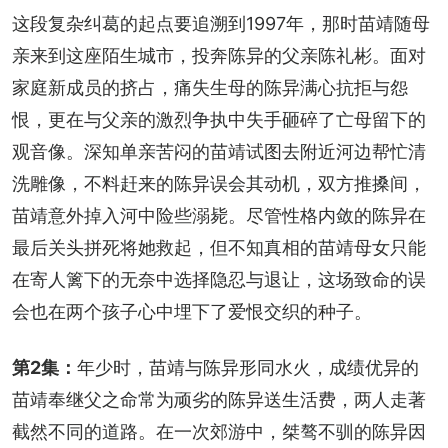
这段复杂纠葛的起点要追溯到1997年，那时苗靖随母
亲来到这座陌生城市，投奔陈异的父亲陈礼彬。面对
家庭新成员的挤占，痛失生母的陈异满心抗拒与怨
恨，更在与父亲的激烈争执中失手砸碎了亡母留下的
观音像。深知单亲苦闷的苗靖试图去附近河边帮忙清
洗雕像，不料赶来的陈异误会其动机，双方推搡间，
苗靖意外掉入河中险些溺毙。尽管性格内敛的陈异在
最后关头拼死将她救起，但不知真相的苗靖母女只能
在寄人篱下的无奈中选择隐忍与退让，这场致命的误
会也在两个孩子心中埋下了爱恨交织的种子。
第2集：
年少时，苗靖与陈异形同水火，成绩优异的
苗靖奉继父之命常为顽劣的陈异送生活费，两人走著
截然不同的道路。在一次郊游中，桀骜不驯的陈异因