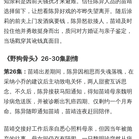
知涂莉是因前夫骚扰才来避难。信任陈异人品的苗靖
选择留下，让想看陈异好戏的岑晔失望离开。随后涂
莉的前夫上门发酒疯要钱，陈异怒欲揍人，苗靖及时
拉住他并勇敢挺身而出，质问对方婚证与亲子鉴定，
当场戳穿其讹钱真面目。
《野狗骨头》26-30集剧情
第26集：
苗靖出差期间，陈异因相思而失魂落魄，在
采纳小乔的建议后主动致电关怀，两人甜蜜互诉思
念。不久后，陈异接获马阳通知，得知苗靖母亲魏明
珍病危送医，并被诊断出乳癌四期、仅剩约一个月寿
命。陈异随即通知苗靖，苗靖连夜赶回陪伴。
苗靖交接好工作后亲自悉心照料母亲，但因当年被抛
弃的往事，母女间仍存有隔阂。一日魏明珍突然从病