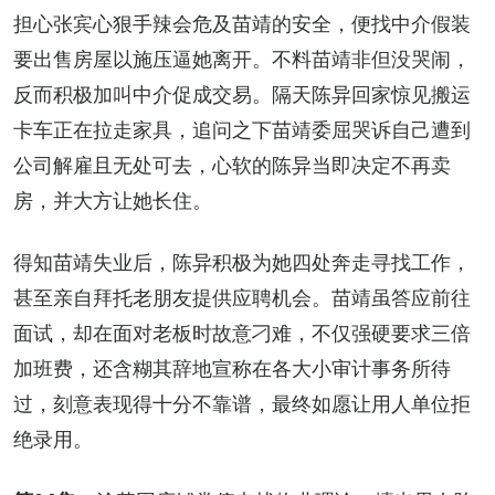
担心张宾心狠手辣会危及苗靖的安全，便找中介假装
要出售房屋以施压逼她离开。不料苗靖非但没哭闹，
反而积极加叫中介促成交易。隔天陈异回家惊见搬运
卡车正在拉走家具，追问之下苗靖委屈哭诉自己遭到
公司解雇且无处可去，心软的陈异当即决定不再卖
房，并大方让她长住。
得知苗靖失业后，陈异积极为她四处奔走寻找工作，
甚至亲自拜托老朋友提供应聘机会。苗靖虽答应前往
面试，却在面对老板时故意刁难，不仅强硬要求三倍
加班费，还含糊其辞地宣称在各大小审计事务所待
过，刻意表现得十分不靠谱，最终如愿让用人单位拒
绝录用。