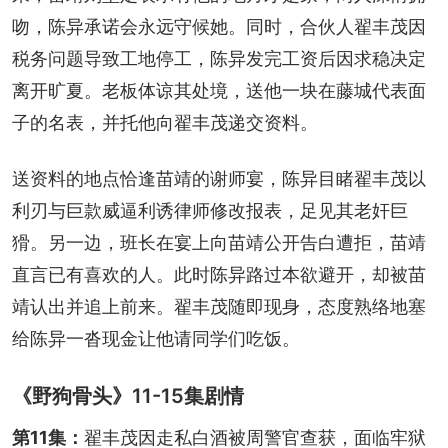
吻，陈异承诺会永远守候她。同时，合伙人翟丰茂因
税务问题导致工地停工，陈异发完工资后因求稳决定
离开旷夏。老板体谅其处境，送他一块在藤城代表面
子的名表，并托他向翟丰茂递交资料。
送资料的地点恰逢苗靖的谢师宴，陈异目睹翟丰茂以
利刃与巨款威逼利诱律师修改报表，足见其老奸巨
猾。另一边，班长在宴上向苗靖公开告白遭拒，苗靖
直言已有喜欢的人。此时陈异路过本欲避开，却被苗
靖认出并追上前来。翟丰茂随即现身，态度熟络地塞
给陈异一沓现金让他请同学们吃饭。
《野狗骨头》11-15集剧情
第11集：
翟丰茂因走私白酒被周警官查获，面临牢狱