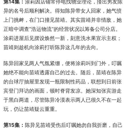
第14集：
涂莉因店铺常停电找物业理论，擡出男友陈
异的名号后顺利解决。得知陈异带女人回家，她气愤
上门挑衅，在门口撞见苗靖。其实苗靖并非情敌，她
正暗中调查“浩运物流”的经营状况以筹备公司分店。
涂莉进屋后见摆设焕然一新，刻意洗水果宣示主权；
苗靖则趁机向涂莉打听陈异这几年的去向。
陈异回家见两人气氛紧绷，便将涂莉叫到门外，叮嘱
她绝不能向苗靖透露自己的过去。随后，苗靖在陈异
的台球厅抽屉里发现一瓶限制性药品，联想到日前张
宾登门拜访的画面，顿时脊背发凉。她深知张宾游走
于黑白两道，尽管陈异冷漠表示两人已很久不在一起
玩，仍让苗靖疑云重重。
第15集：
陈异见苗靖受伤后叮嘱她勿自我折磨，自己