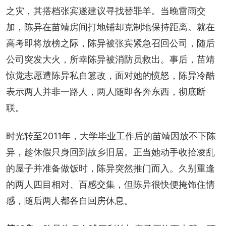
之灾，其搭档张宾遂建议寻找替罪羊。当晚雷雨交
加，陈异在苗靖房间打地铺却克制地保持距离。就在
高考即将放榜之际，陈异被张宾紧急召回公司，随后
公司突发大火，所幸陈异被消防员救出。事后，苗靖
惊觉志愿遭陈异私自篡改，面对她的愤怒，陈异冷酷
表示两人并非一路人，两人随即各奔东西，彻底断
联。
时光转至2011年，大学毕业工作后的苗靖因放不下陈
异，趁休假只身回到故乡旧居。正当她动手收拾凌乱
的屋子并准备做饭时，陈异突然推门而入。久别重逢
的两人四目相对、百感交集，但陈异很快便掩饰住情
感，随后两人都各自回房休息。