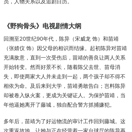
员，人物关系以及追剧日历。
《野狗骨头》电视剧情大纲
回溯至20世纪90年代，陈异（宋威龙 饰）和苗靖
（张婧仪 饰）因父母的相识而结缘。起初陈异对苗靖
充满敌意，直到一次受伤后，苗靖的善良让两人关系
开始转变。然而好景不长，随着陈父去世、苗母消
失，即使两家大人并未走到一起，两个孩子却不得不
相依为命。及后来到大学，苗靖勇敢告白；岂料陈异
却被卷入纵火案，更成为关键证人。为保护苗靖，当
年他逼她离开了藤城，独自配合警方抓捕嫌犯。
多年后，苗靖为了好运物流的审计工作回到藤城。这
次重返故地，让她与正在经营着一家台球厅的陈异再