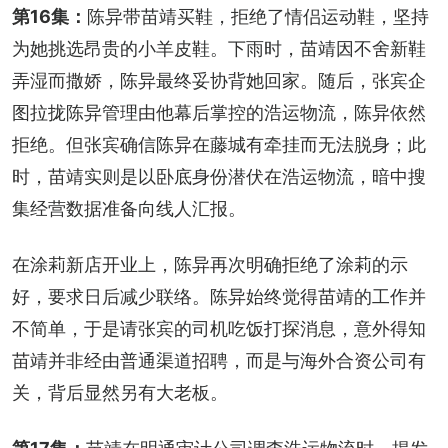
第16集：
陈异带苗靖买鞋，拒绝了情侣运动鞋，坚持
为她挑选昂贵的小羊皮鞋。下雨时，苗靖因不舍新鞋
弄湿而撒娇，陈异最终妥协背她回家。随后，张宾企
图拉拢陈异管理由他幕后掌控的浩运物流，陈异依然
拒绝。但张宾确信陈异在藤城有牵挂而无法脱身；此
时，苗靖实则是以卧底身份潜伏在浩运物流，暗中搜
集经营数据准备向线人汇报。
在涂莉新店开业上，陈异再次明确拒绝了涂莉的示
好，要求日后减少联络。陈异始终觉得苗靖的工作并
不简单，于是请张宾的司机吃饭打探消息，意外得知
苗靖并非经由普通渠道招聘，而是与海外合资公司有
关，背后显然另有大老板。