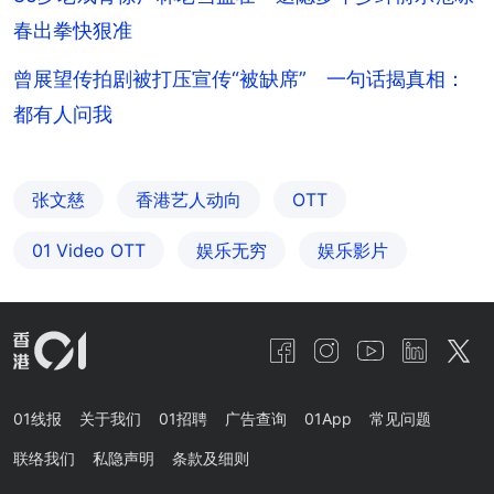
春出拳快狠准
曾展望传拍剧被打压宣传“被缺席” 一句话揭真相：
都有人问我
张文慈
香港艺人动向
OTT
01‌ ‌Video‌ ‌OTT
娱乐无穷
娱乐影片
01线报
关于我们
01招聘
广告查询
01App
常见问题
联络我们
私隐声明
条款及细则