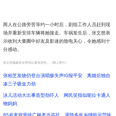
两人在公路旁苦等约一小时后，剧组工作人员赶到现
场并重新安排车辆将她接走。车祸发生后，张文慈表
示收到大量圈中好友及影迷的致电关心，令她感到十
分感动。
张文慈佩戴安全带得以避免受伤。（网上图片）
张柏芝发烧仍登台演唱惨失声IG报平安 离婚后独自
凑三子吸金力劲
泳儿活动大出事造型劲吓人 网民笑指似呢位卡通人
物妈妈
85岁老戏骨徐广林老当益壮 退隐多年乡绅前示范咏