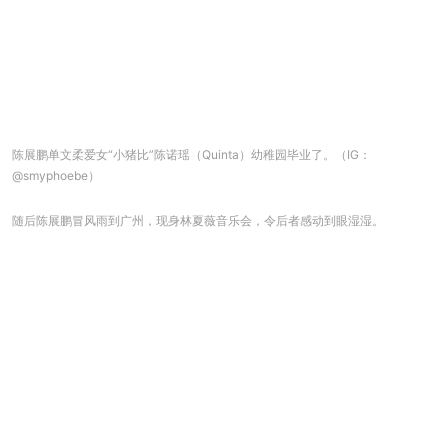
陈展鹏单文柔爱女“小猪比”陈诺瑶（Quinta）幼稚园毕业了。（IG：
@smyphoebe）
随后陈展鹏冒风雨到广州，现身林夏薇音乐会，令后者感动到眼湿湿。