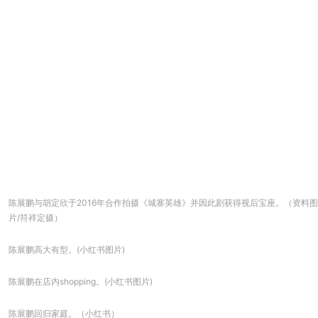
陈展鹏与胡定欣于2016年合作拍摄《城寨英雄》并因此剧获得视后宝座。（资料图
片/符祥定摄）
陈展鹏高大有型。(小红书图片)
陈展鹏在店内shopping。(小红书图片)
陈展鹏回归家庭。（小红书）