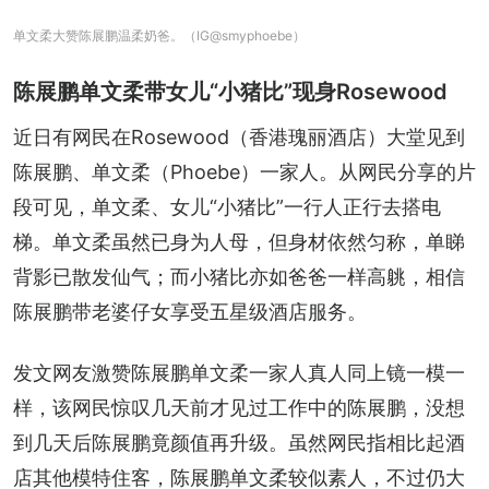
单文柔大赞陈展鹏温柔奶爸。（IG@smyphoebe）
陈展鹏单文柔带女儿“小猪比”现身Rosewood
近日有网民在Rosewood（香港瑰丽酒店）大堂见到
陈展鹏、单文柔（Phoebe）一家人。从网民分享的片
段可见，单文柔、女儿“小猪比”一行人正行去搭电
梯。单文柔虽然已身为人母，但身材依然匀称，单睇
背影已散发仙气；而小猪比亦如爸爸一样高䠷，相信
陈展鹏带老婆仔女享受五星级酒店服务。
发文网友激赞陈展鹏单文柔一家人真人同上镜一模一
样，该网民惊叹几天前才见过工作中的陈展鹏，没想
到几天后陈展鹏竟颜值再升级。虽然网民指相比起酒
店其他模特住客，陈展鹏单文柔较似素人，不过仍大