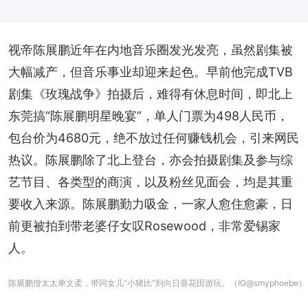
视帝陈展鹏近年在内地音乐圈发光发亮，虽然剧集被
大幅减产，但音乐事业却迎来起色。早前他完成TVB
剧集《玫瑰战争》拍摄后，难得有休息时间，即北上
东莞搞“陈展鹏明星晚宴”，单人门票为498人民币，
包台价为4680元，绝不放过任何赚钱机会，引来网民
热议。陈展鹏除了北上登台，亦会拍摄剧集及参与综
艺节目、各类型的商演，以及粉丝见面会，均是其重
要收入来源。陈展鹏勤力吸金，一家人愈住愈豪，日
前更被拍到带老婆仔女叹Rosewood，非常爱锡家
人。
陈展鹏偕太太单文柔，带同女儿“小猪比”到向日葵花田游玩。（IG@smyphoebe）