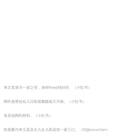
单文柔身为一孩之母，身材Keep得好好。（小红书）
网民激赞短短几日陈展鹏颜值又升级。（小红书）
有其他网民附和。（小红书）
陈展鹏与单文柔及女儿女儿陈诺瑶一家三口。（IG@rucochan）