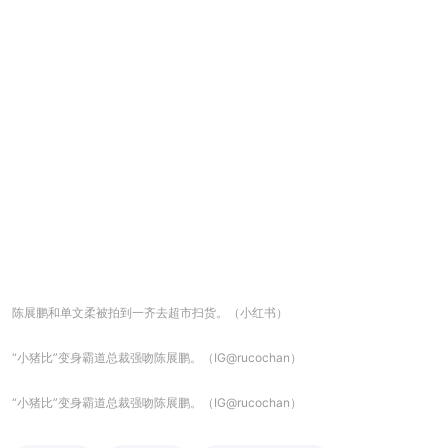
陈展鹏和单文柔被拍到一齐去超市扫货。（小红书）
“小猪比”变身霸道总裁强吻陈展鹏。（IG@rucochan）
“小猪比”变身霸道总裁强吻陈展鹏。（IG@rucochan）