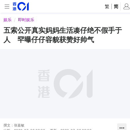
繁
|
简
娱乐
即时娱乐
五索公开真实妈妈生活凑仔绝不假手于
人 罕曝仔仔容貌获赞好帅气
撰文：
张嘉敏