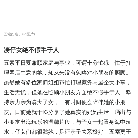
五索好瘦。(ig图片)
凑仔女绝不假手于人
五索平日要兼顾家庭与事业，可谓十分忙碌，忙于打
理网店生意的她，却从来没有忽略对小朋友的照顾。
虽然她有多位家佣姐姐帮忙打理家务与屋企大小事，
生活无忧，但她在照顾小朋友方面绝不假手于人，坚
持亲力亲为凑大子女，一有时间便会陪伴她的小朋
友。日前她就于IG分享了她真实的妈妈生活，晒出与
小朋友出海玩乐的温馨片段，与子女一起置身海中玩
水，仔女们都很黏她，足证亲子关系极好。五索更于