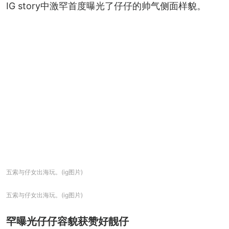
IG story中激罕首度曝光了仔仔的帅气侧面样貌。
五索与仔女出海玩。(ig图片)
五索与仔女出海玩。(ig图片)
罕曝光仔仔容貌获赞好靓仔