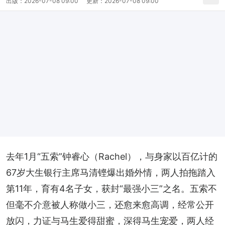
出版：
2026-07-08 09:00
更新：
2026-07-08 09:00
去年1月“五索”钟睿心（Rachel），与身家以百亿计的
67岁大生银行主席马清铿爆出婚外情，两人拍拖踏入
第11年，育有4名子女，获封“最强小三”之名。五索不
但毫不介意被人称做小三，还愈来愈高调，经常公开
放闪，力证与马生爱得甜蜜，深得马生宠爱，两人经