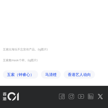
五索出海玩不忘宣传产品。(ig图片)
五索敷mask个样。(ig图片)
五索（钟睿心）
马清铿
香港艺人动向