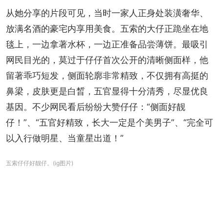
从她分享的片段可见，当时一家人正身处装潢奢华、
放满名酒的豪宅内享用美食。五索的大仔正跪坐在地
毯上，一边拿著水杯，一边正准备品尝薄饼。最吸引
网民目光的，莫过于仔仔首次公开的清晰侧面样，他
留著乖巧短发，侧面轮廓非常精致，不仅拥有高挺的
鼻梁，皮肤更是白晳，五官显得十分清秀，尽显优良
基因。不少网民看后纷纷大赞仔仔：“侧面好靓
仔！”、“五官好精致，长大一定是个美男子”、“完全可
以入行做明星、当童星出道！”
五索仔仔好靓仔。(ig图片)