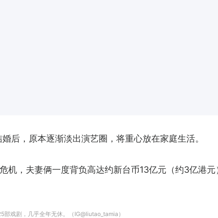
珂结婚后，原本逐渐淡出演艺圈，将重心放在家庭生活。
危机，夫妻俩一度背负高达约新台币13亿元（约3亿港
剧，几乎全年无休。（IG@liutao_tamia）