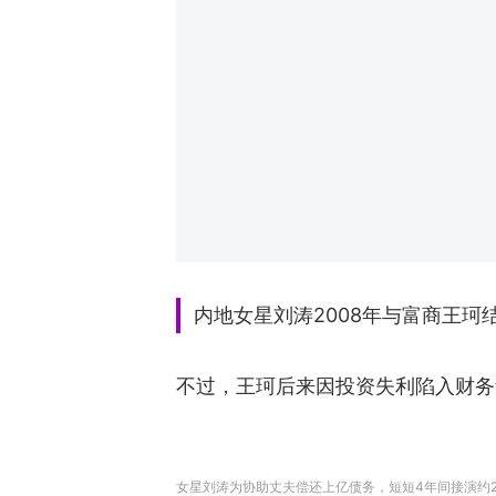
内地女星刘涛2008年与富商王
不过，王珂后来因投资失利陷入财务
女星刘涛为协助丈夫偿还上亿债务，短短4年间接演约25部戏