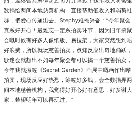
烈，最终合共筹得超过10万元善款！这笔收入将会全
数捐给两间本地慈善机构，直接帮助低收入和弱势社
群，把爱心传递出去。Stephy难掩兴奋：“今年聚会
真系好开心！最难忘一定系拍卖环节，因为旧年搞聚
会嘅时候有好多人像纸版、易拉架，大家突然想到唔
好浪费，所以就玩慈善拍卖，点知反应出奇地踊跃，
歌迷会就想出不如每年聚会都可以搞一个慈善拍卖，
今年我就攞咗《Secret Garden》画展中嘅画作出嚟
拍卖，现场反应好热烈，筹咗好多钱，会全数捐畀两
间本地慈善机构，我觉得好开心好有意思，好多谢大
家，希望明年可以再玩过。”