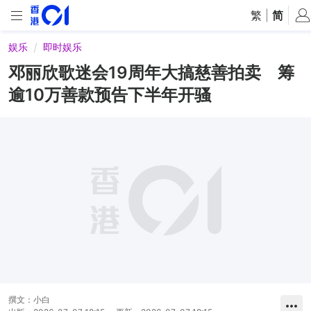
繁
|
简
娱乐
即时娱乐
邓丽欣歌迷会19周年大搞慈善拍卖 筹
逾10万善款预告下半年开骚
撰文：
小白