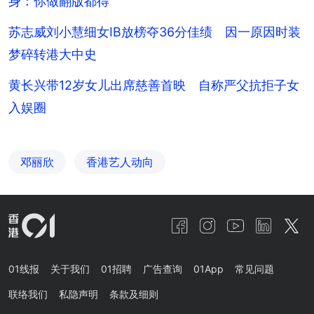
身：你做翻版都得
苏志威刘小慧细女IB放榜夺36分佳绩 因一原因时装
梦碎转港大中史
黄长兴带12岁女儿出席慈善首映 自称严父抗拒子女
入娱圈
邓丽欣
香港艺人动向
01线报
关于我们
01招聘
广告查询
01App
常见问题
联络我们
私隐声明
条款及细则