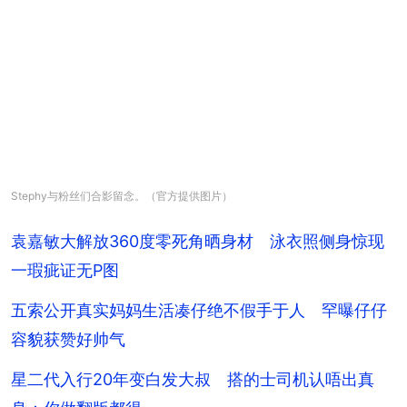
Stephy与粉丝们合影留念。（官方提供图片）
袁嘉敏大解放360度零死角晒身材 泳衣照侧身惊现
一瑕疵证无P图
五索公开真实妈妈生活凑仔绝不假手于人 罕曝仔仔
容貌获赞好帅气
星二代入行20年变白发大叔 搭的士司机认唔出真