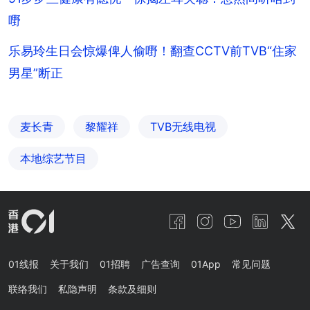
嘢
乐易玲生日会惊爆俾人偷嘢！翻查CCTV前TVB“住家
男星”断正
麦长青
黎耀祥
TVB无线电视
本地综艺节目
01线报
关于我们
01招聘
广告查询
01App
常见问题
联络我们
私隐声明
条款及细则