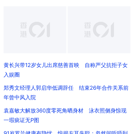
黄长兴带12岁女儿出席慈善首映 自称严父抗拒子女
入娱圈
郑秀文经理人郭启华低调辞任 结束26年合作关系前
年曾中风入院
袁嘉敏大解放360度零死角晒身材 泳衣照侧身惊现
一瑕疵证无P图
91岁罗兰健康有隐忧 惊揭左耳失聪：忽然间听唔到