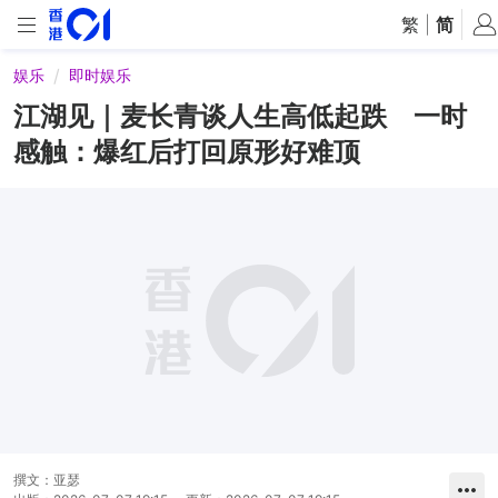
繁
|
简
娱乐
即时娱乐
江湖见｜麦长青谈人生高低起跌 一时
感触：爆红后打回原形好难顶
撰文：
亚瑟