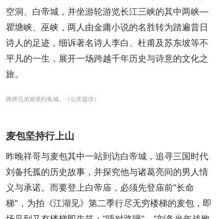
空洞、白帝城，并坐游轮游览长江三峡的其中两峡—
瞿塘峡、巫峡，两人由金庸小说的名胜转为踏遍昔日
诗人的足迹，细诉著名诗人李白、杜甫及苏东坡等不
平凡的一生，展开一场跨越千年历史与诗意的文化之
旅。
两师兄弟游览钓鱼城。（公关提供）
麦包坚持行上山
昨晚祥哥与麦包其中一站到访白帝城，追寻三国时代
刘备托孤的历史故事，并探究他与诸葛亮间的男人情
义与承诺。而要登上白帝庙，必须先登庙前“长命
梯”，为拍《江湖见》第二季行尽无穷楼梯的麦包，即
场见到又有楼梯即失笑：“唔对路㖞”、“刘备当年战败