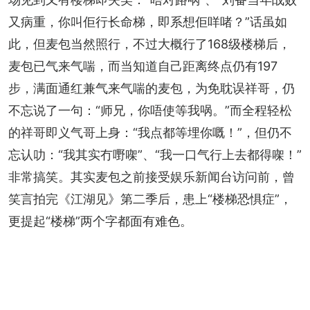
又病重，你叫佢行长命梯，即系想佢咩啫？”话虽如
此，但麦包当然照行，不过大概行了168级楼梯后，
麦包已气来气喘，而当知道自己距离终点仍有197
步，满面通红兼气来气喘的麦包，为免耽误祥哥，仍
不忘说了一句：“师兄，你唔使等我㖞。”而全程轻松
的祥哥即义气哥上身：“我点都等埋你嘅！”，但仍不
忘认叻：“我其实冇嘢㗎”、“我一口气行上去都得㗎！”
非常搞笑。其实麦包之前接受娱乐新闻台访问前，曾
笑言拍完《江湖见》第二季后，患上“楼梯恐惧症”，
更提起“楼梯”两个字都面有难色。