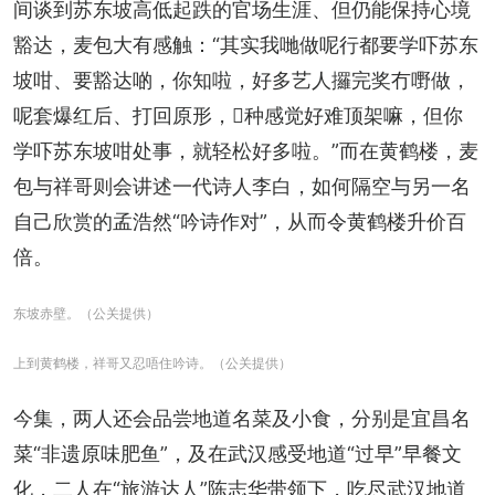
间谈到苏东坡高低起跌的官场生涯、但仍能保持心境
豁达，麦包大有感触：“其实我哋做呢行都要学吓苏东
坡咁、要豁达啲，你知啦，好多艺人攞完奖冇嘢做，
呢套爆红后、打回原形，𠮶种感觉好难顶架嘛，但你
学吓苏东坡咁处事，就轻松好多啦。”而在黄鹤楼，麦
包与祥哥则会讲述一代诗人李白，如何隔空与另一名
自己欣赏的孟浩然“吟诗作对”，从而令黄鹤楼升价百
倍。
东坡赤壁。（公关提供）
上到黄鹤楼，祥哥又忍唔住吟诗。（公关提供）
今集，两人还会品尝地道名菜及小食，分别是宜昌名
菜“非遗原味肥鱼”，及在武汉感受地道“过早”早餐文
化，二人在“旅游达人”陈志华带领下，吃尽武汉地道