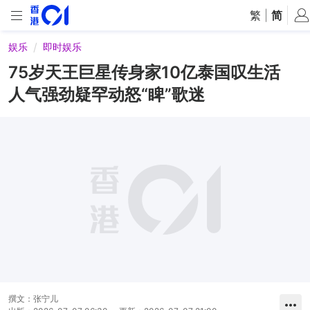
繁
|
简
娱乐
即时娱乐
75岁天王巨星传身家10亿泰国叹生活
人气强劲疑罕动怒“睥”歌迷
撰文：
张宁儿