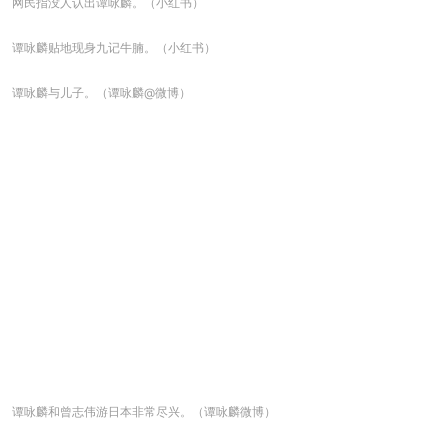
网民指没人认出谭咏麟。（小红书）
谭咏麟贴地现身九记牛腩。（小红书）
谭咏麟与儿子。（谭咏麟@微博）
谭咏麟和曾志伟游日本非常尽兴。（谭咏麟微博）