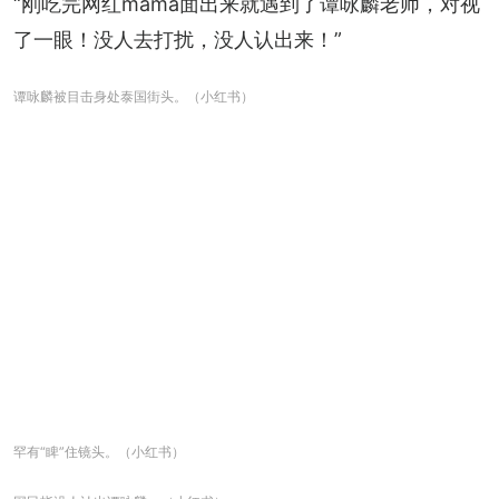
“刚吃完网红mama面出来就遇到了谭咏麟老师，对视
了一眼！没人去打扰，没人认出来！”
谭咏麟被目击身处泰国街头。（小红书）
罕有“睥”住镜头。（小红书）