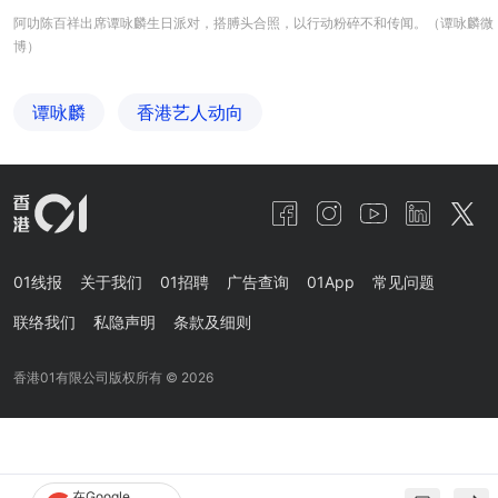
阿叻陈百祥出席谭咏麟生日派对，搭膊头合照，以行动粉碎不和传闻。（谭咏麟微
博）
谭咏麟
香港艺人动向
01线报
关于我们
01招聘
广告查询
01App
常见问题
联络我们
私隐声明
条款及细则
香港01有限公司版权所有 ©
2026
在Google