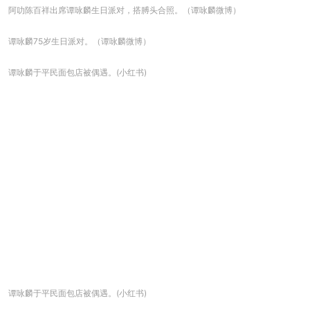
阿叻陈百祥出席谭咏麟生日派对，搭膊头合照。（谭咏麟微博）
谭咏麟75岁生日派对。（谭咏麟微博）
谭咏麟于平民面包店被偶遇。(小红书)
谭咏麟于平民面包店被偶遇。(小红书)