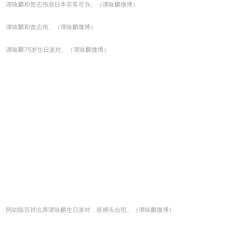
谭咏麟和曾志伟游日本非常尽兴。（谭咏麟微博）
谭咏麟和曾志伟。（谭咏麟微博）
谭咏麟75岁生日派对。（谭咏麟微博）
阿叻陈百祥出席谭咏麟生日派对，搭膊头合照。（谭咏麟微博）