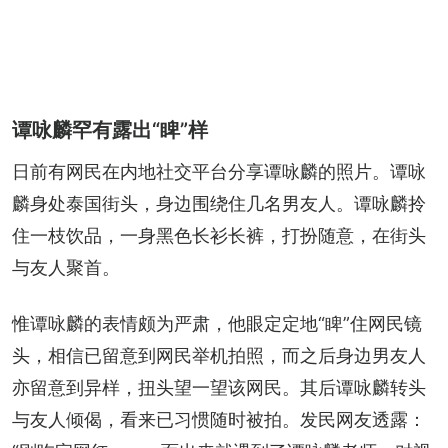
谭咏麟罕有露出“睥”样
日前有网民在内地社交平台分享谭咏麟的照片。谭咏
麟身处泰国街头，身边围绕住几名男友人。谭咏麟拎
住一枝饮品，一身黑色长衫长裤，打扮随意，在街头
与友人聚首。
惟谭咏麟的表情颇为严肃，他眼定定地“睥”住网民镜
头，相信已留意到网民举机拍照，而之后身边男友人
亦留意到异样，扭头望一望该网民。其后谭咏麟转头
与友人倾偈，看来已习惯随时被拍。发民网友透露：