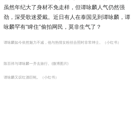
虽然年纪大了身材不免走样，但谭咏麟人气仍然强
劲，深受歌迷爱戴。近日有人在泰国见到谭咏麟，谭
咏麟罕有“睥住”偷拍网民，莫非生气了？
谭咏麟如今依然魅力不减，他与热情女粉丝合照时非常绅士。（小红书）
陈百祥与谭咏麟一齐去旅行。(微博图片)
谭咏麟又叹红酒巨蚝。（小红书）