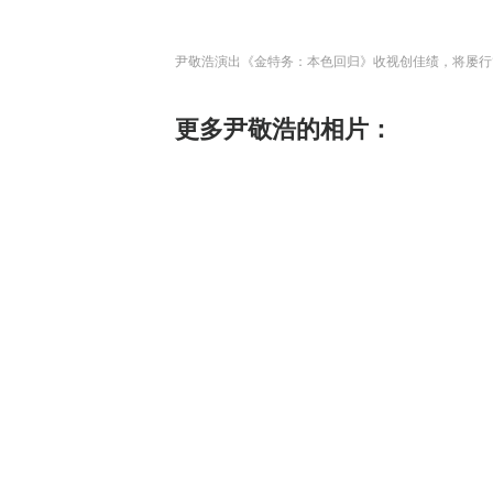
尹敬浩演出《金特务：本色回归》收视创佳绩，将屡行13小
更多尹敬浩的相片：