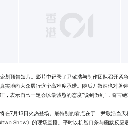
+
新的企划预告短片。影片中记录了尹敬浩与制作团队召开紧
真实地向大众履行这个高难度承诺。随后尹敬浩也对著
证，表示自己一定会以最诚恳的态度“说到做到”，誓言
将在7月13日火热登场。最特别的看点在于，尹敬浩当天
ltwo Show》的现场直播。平时以机智口条与幽默反应