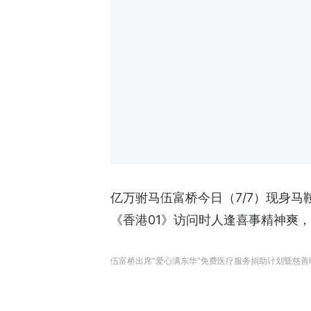
亿万驸马伍富桥今日（7/7）现身
《香港01》访问时人逢喜事精神爽
伍富桥出席“爱心满东华”免费医疗服务捐助计划暨慈