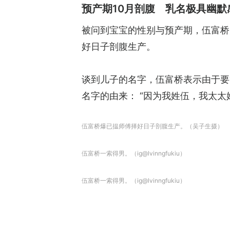
预产期10月剖腹 乳名极具幽默
被问到宝宝的性别与预产期，伍富桥
好日子剖腹生产。
谈到儿子的名字，伍富桥表示由于要
名字的由来： “因为我姓伍，我太太
伍富桥爆已揾师傅择好日子剖腹生产。（吴子生摄）
伍富桥一索得男。（ig@lvinngfukiu）
伍富桥一索得男。（ig@lvinngfukiu）