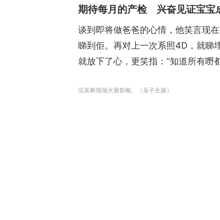
期待每月的产检 兴奋见证宝宝
谈到即将做爸爸的心情，他笑言现在
睇到佢。再对上一次系照4D，就睇
就放下了心，更笑指：“知道所有嘢
伍富桥现场大展歌喉。（吴子生摄）