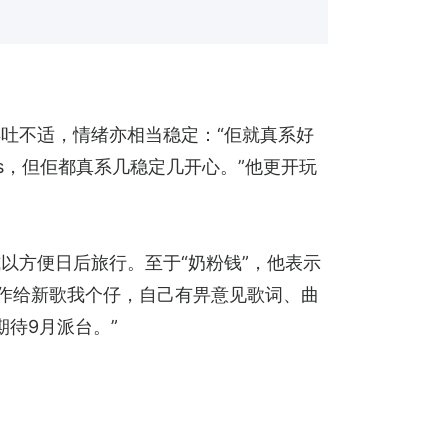
吐不适，情绪亦相当稳定：“佢就真系好
s，但佢都真系几稳定几开心。”他更开玩
。
以方便日后旅行。至于“奶粉钱”，他表示
系作给新歌我个仔，自己有畀意见歌词、曲
期待9月派台。”