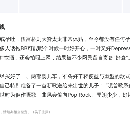
钱
或孕吐，伍富桥则大赞太太非常体贴，至今都没有任何孕
人话拖BB可能呢个时候一时好开心，一时又好Depres
”饮酒，还会拍照上网，结果被不少网民留言责备“好衰”
经买好了一、两部婴儿车，准备好了轻便型与重型的款式
自己特别准备了一首新歌送给未出世的儿子： “呢首歌
时为佢作嘅歌。曲风会偏向Pop Rock、硬朗少少，好
，情绪亦相当稳定。（吴子生摄）