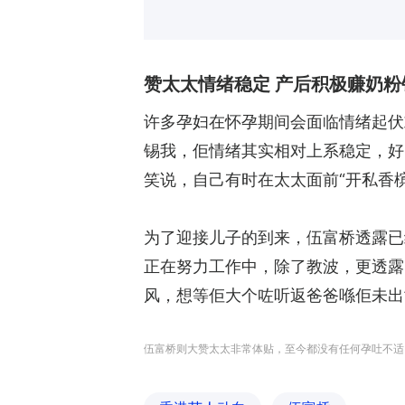
赞太太情绪稳定 产后积极赚奶粉
许多孕妇在怀孕期间会面临情绪起伏
锡我，佢情绪其实相对上系稳定，好多
笑说，自己有时在太太面前“开私香槟
为了迎接儿子的到来，伍富桥透露已
正在努力工作中，除了教波，更透露
风，想等佢大个咗听返爸爸喺佢未出世
伍富桥则大赞太太非常体贴，至今都没有任何孕吐不适