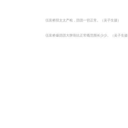
伍富桥陪太太产检，囝囝一切正常。（吴子生摄）
伍富桥爆囝囝大髀骨比正常嘅范围长少少。（吴子生摄