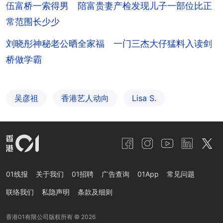
伍富桥一索得男 陪富贵妻产检发现儿子一部位比正
常范围长少少
刘晓彤神秘老公晒全家福 一门三杰大仔猛料入读剑
桥做学霸
吴彦祖
香港艺人动向
Lisa S.
01线报
关于我们
01招聘
广告查询
01App
常见问题
联络我们
私隐声明
条款及细则
香港01有限公司版权所有 ©
2026