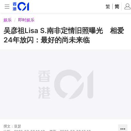
繁
|
简
娱乐
即时娱乐
吴彦祖Lisa S.南非定情旧照曝光 相爱
24年放闪：最好的尚未来临
撰文：
亚瑟