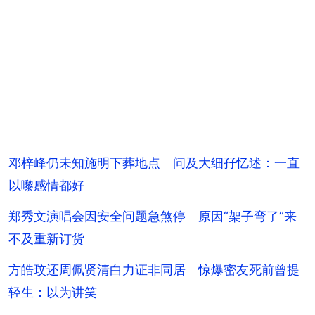
邓梓峰仍未知施明下葬地点 问及大细孖忆述：一直
以嚟感情都好
郑秀文演唱会因安全问题急煞停 原因“架子弯了”来
不及重新订货
方皓玟还周佩贤清白力证非同居 惊爆密友死前曾提
轻生：以为讲笑