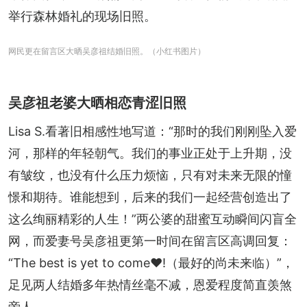
举行森林婚礼的现场旧照。
网民更在留言区大晒吴彦祖结婚旧照。（小红书图片）
吴彦祖老婆大晒相恋青涩旧照
Lisa S.看著旧相感性地写道：“那时的我们刚刚坠入爱
河，那样的年轻朝气。我们的事业正处于上升期，没
有皱纹，也没有什么压力烦恼，只有对未来无限的憧
憬和期待。谁能想到，后来的我们一起经营创造出了
这么绚丽精彩的人生！”两公婆的甜蜜互动瞬间闪盲全
网，而爱妻号吴彦祖更第一时间在留言区高调回复：
“The best is yet to come❤️!（最好的尚未来临）”，
足见两人结婚多年热情丝毫不减，恩爱程度简直羡煞
旁人。