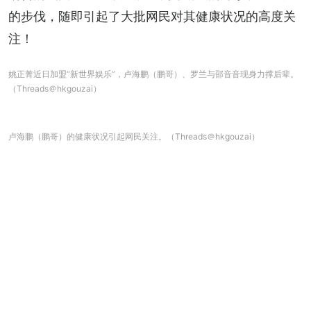
的步伐，随即引起了大批网民对其健康状况的高度关
注！
姚正菁近日加盟“新世界娱乐”，卢海鹏（鹏哥）、罗兰与邵音音现身力撑后辈。
（Threads＠hkgouzai）
卢海鹏（鹏哥）的健康状况引起网民关注。（Threads＠hkgouzai）