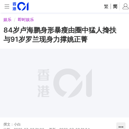
繁
|
简
娱乐
即时娱乐
84岁卢海鹏身形暴瘦由圈中猛人搀扶
与91岁罗兰现身力撑姚正菁
撰文：
小白