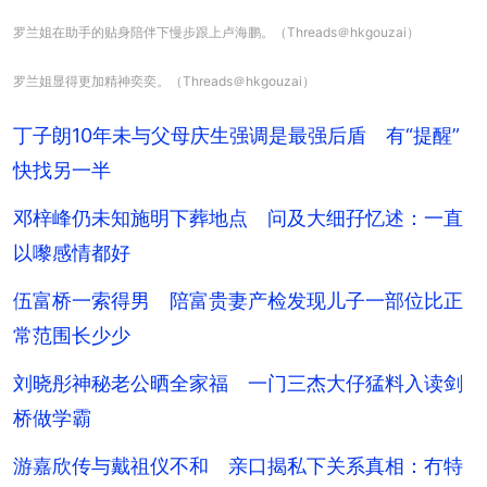
罗兰姐在助手的贴身陪伴下慢步跟上卢海鹏。（Threads＠hkgouzai）
罗兰姐显得更加精神奕奕。（Threads＠hkgouzai）
丁子朗10年未与父母庆生强调是最强后盾 有“提醒”
快找另一半
邓梓峰仍未知施明下葬地点 问及大细孖忆述：一直
以嚟感情都好
伍富桥一索得男 陪富贵妻产检发现儿子一部位比正
常范围长少少
刘晓彤神秘老公晒全家福 一门三杰大仔猛料入读剑
桥做学霸
游嘉欣传与戴祖仪不和 亲口揭私下关系真相：冇特