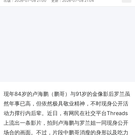
出版：
2026-07-08 21:00
更新：
2026-07-08 21:04
现年84岁的卢海鹏（鹏哥）与91岁的金像影后罗兰虽
然年事已高，但依然极具敬业精神，不时现身公开活
动力撑行内后辈。近日，有网民在社交平台Threads
上流出一条影片，拍到卢海鹏与罗兰姐一同现身公开
场合的画面。不过，片段中鹏哥消瘦的身形以及吃力