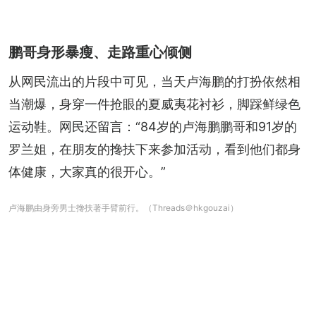
鹏哥身形暴瘦、走路重心倾侧
从网民流出的片段中可见，当天卢海鹏的打扮依然相
当潮爆，身穿一件抢眼的夏威夷花衬衫，脚踩鲜绿色
运动鞋。网民还留言：“84岁的卢海鹏鹏哥和91岁的
罗兰姐，在朋友的搀扶下来参加活动，看到他们都身
体健康，大家真的很开心。”
卢海鹏由身旁男士搀扶著手臂前行。（Threads＠hkgouzai）