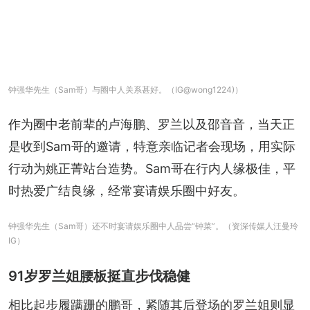
钟强华先生（Sam哥）与圈中人关系甚好。（IG@wong1224)）
作为圈中老前辈的卢海鹏、罗兰以及邵音音，当天正
是收到Sam哥的邀请，特意亲临记者会现场，用实际
行动为姚正菁站台造势。Sam哥在行内人缘极佳，平
时热爱广结良缘，经常宴请娱乐圈中好友。
钟强华先生（Sam哥）还不时宴请娱乐圈中人品尝“钟菜”。（资深传媒人汪曼玲
IG）
91岁罗兰姐腰板挺直步伐稳健
相比起步履蹒跚的鹏哥，紧随其后登场的罗兰姐则显