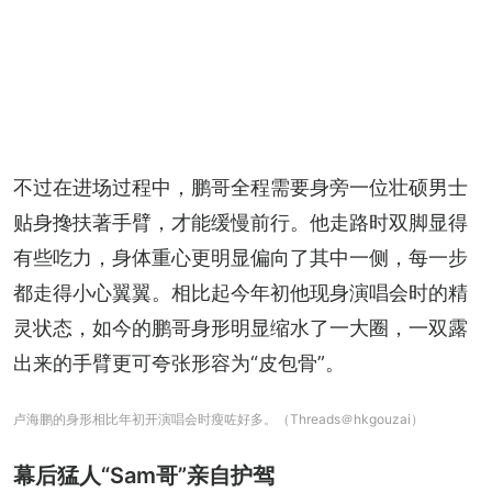
不过在进场过程中，鹏哥全程需要身旁一位壮硕男士
贴身搀扶著手臂，才能缓慢前行。他走路时双脚显得
有些吃力，身体重心更明显偏向了其中一侧，每一步
都走得小心翼翼。相比起今年初他现身演唱会时的精
灵状态，如今的鹏哥身形明显缩水了一大圈，一双露
出来的手臂更可夸张形容为“皮包骨”。
卢海鹏的身形相比年初开演唱会时瘦咗好多。（Threads＠hkgouzai）
幕后猛人“Sam哥”亲自护驾