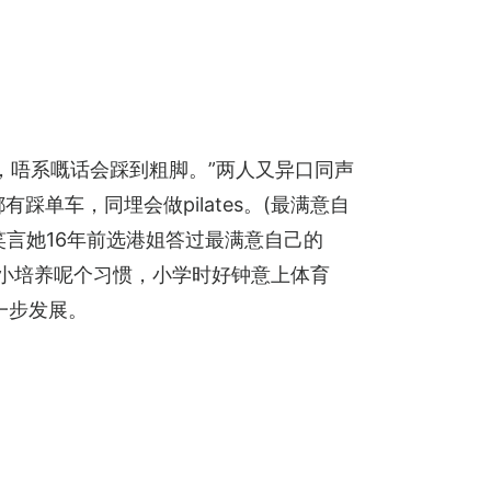
，唔系嘅话会踩到粗脚。”两人又异口同声
有踩单车，同埋会做pilates。(最满意自
笑言她16年前选港姐答过最满意自己的
从小培养呢个习惯，小学时好钟意上体育
一步发展。