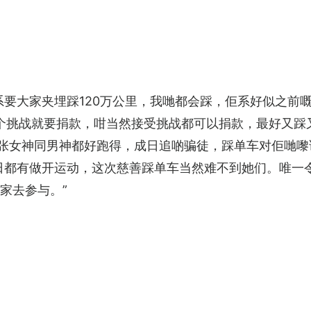
要大家夹埋踩120万公里，我哋都会踩，佢系好似之前嘅
呢个挑战就要捐款，咁当然接受挑战都可以捐款，最好又
东张女神同男神都好跑得，成日追啲骗徒，踩单车对佢哋
日都有做开运动，这次慈善踩单车当然难不到她们。唯一
家去参与。”