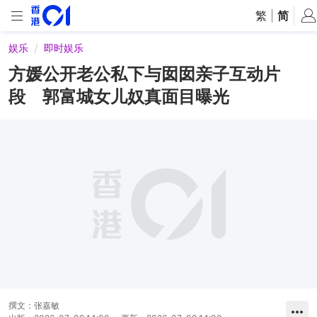
繁
|
简
娱乐
即时娱乐
方媛公开老公私下与囡囡亲子互动片
段 郭富城女儿奴真面目曝光
撰文：
张嘉敏