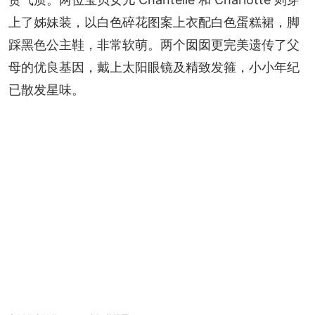
上了姊妹装，以白色碎花图案上衣配白色蛋糕裙，脚
踩黑色公主鞋，非常软萌。两个囡囡更完美遗传了父
母的优良基因，戴上太阳眼镜及精致发箍，小小年纪
已散发星味。