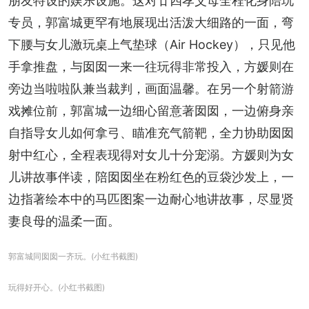
朋友特设的娱乐设施。这对廿四孝父母全程化身陪玩
专员，郭富城更罕有地展现出活泼大细路的一面，弯
下腰与女儿激玩桌上气垫球（Air Hockey），只见他
手拿推盘，与囡囡一来一往玩得非常投入，方媛则在
旁边当啦啦队兼当裁判，画面温馨。在另一个射箭游
戏摊位前，郭富城一边细心留意著囡囡，一边俯身亲
自指导女儿如何拿弓、瞄准充气箭靶，全力协助囡囡
射中红心，全程表现得对女儿十分宠溺。方媛则为女
儿讲故事伴读，陪囡囡坐在粉红色的豆袋沙发上，一
边指著绘本中的马匹图案一边耐心地讲故事，尽显贤
妻良母的温柔一面。
郭富城同囡囡一齐玩。(小红书截图)
玩得好开心。(小红书截图)