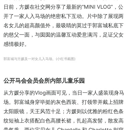
日前，方媛在社交网分享了最新的“MINI VLOG”，公
开了一家人入马场的绝密私下互动。片中除了展现两
名女儿的超高颜值外，最吸睛的莫过于郭富城私底下
的慈父一面，与囡囡的温馨互动爱意满泻，足证父女
感情极好。
郭富城与方媛及一对女儿入马场。(小红书截图)
公开马会会员会所内部儿童乐园
从方媛分享的Vlog画面可见，当日一家人盛装现身马
场。郭富城身穿毕挺的灰色西装、打领带并戴上招牌
太阳眼镜，天王风范十足；方媛则以优雅的粉红色条
纹短袖上衣搭配白色高腰长裙，扎起高发髻，散发高
贵气质。两位宝贝女儿 Chantelle 和 Charlotte 则穿