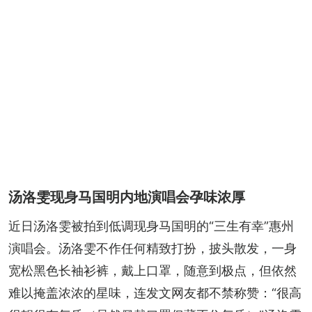
汤洛雯现身马国明内地演唱会孕味浓厚
近日汤洛雯被拍到低调现身马国明的“三生有幸”惠州
演唱会。汤洛雯不作任何精致打扮，披头散发，一身
宽松黑色长袖衫裤，戴上口罩，随意到极点，但依然
难以掩盖浓浓的星味，连发文网友都不禁称赞：“很高