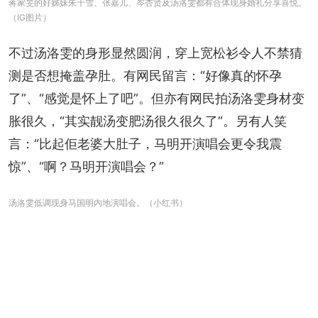
蒋家旻的好姊妹朱千雪、张嘉儿、岑杏贤及汤洛雯都有合体现身婚礼分享喜悦。
（IG图片）
不过汤洛雯的身形显然圆润，穿上宽松衫令人不禁猜
测是否想掩盖孕肚。有网民留言：“好像真的怀孕
了”、“感觉是怀上了吧”。但亦有网民拍汤洛雯身材变
胀很久，“其实靓汤变肥汤很久很久了”。另有人笑
言：“比起佢老婆大肚子，马明开演唱会更令我震
惊”、“啊？马明开演唱会？”
汤洛雯低调现身马国明内地演唱会。（小红书）