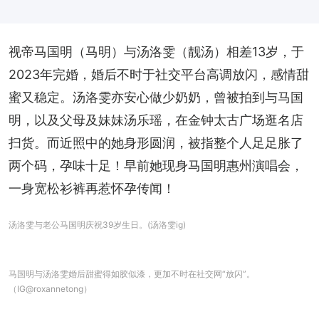
视帝马国明（马明）与汤洛雯（靓汤）相差13岁，于
2023年完婚，婚后不时于社交平台高调放闪，感情甜
蜜又稳定。汤洛雯亦安心做少奶奶，曾被拍到与马国
明，以及父母及妹妹汤乐瑶，在金钟太古广场逛名店
扫货。而近照中的她身形圆润，被指整个人足足胀了
两个码，孕味十足！早前她现身马国明惠州演唱会，
一身宽松衫裤再惹怀孕传闻！
汤洛雯与老公马国明庆祝39岁生日。(汤洛雯ig)
马国明与汤洛雯婚后甜蜜得如胶似漆，更加不时在社交网“放闪”。
（IG@roxannetong）