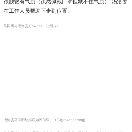
很靓很有气质（虽然佩戴口罩但藏不住气质）”汤洛雯
在工作人员帮助下走到位置。
马国明与汤洛雯好sweet。(ig图片)
汤洛雯马国明结婚后如胶似漆。（IG@roxannetong)