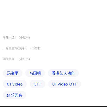
孕味十足！（小红书）
一身黑色宽松衫裤。（小红书）
网民留言。（小红书）
汤洛雯
马国明
香港艺人动向
01 Video
OTT
01‌ ‌Video‌ ‌OTT
娱乐无穷