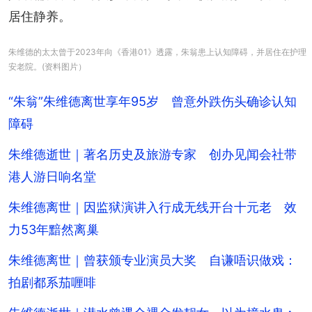
居住静养。
朱维德的太太曾于2023年向《香港01》透露，朱翁患上认知障碍，并居住在护理
安老院。(资料图片）
“朱翁”朱维德离世享年95岁 曾意外跌伤头确诊认知
障碍
朱维德逝世｜著名历史及旅游专家 创办见闻会社带
港人游日响名堂
朱维德离世｜因监狱演讲入行成无线开台十元老 效
力53年黯然离巢
朱维德离世｜曾获颁专业演员大奖 自谦唔识做戏：
拍剧都系茄喱啡