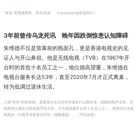
“朱翁”朱维德离世，享年95岁。（Facebook/@朱翁同行）
3年前曾传乌龙死讯 晚年因跌倒惊患认知障碍
朱维德不仅是萤幕前的熟面孔，更是香港电视史的见
证人与开山鼻祖。他是无线电视（TVB）在1967年开
台时的首批十名员工之一，地位德高望重，朱维德在
电视台服务长达53年，直至2020年7月才正式离巢，
转为低调过退休生活。
人称“朱翁”的朱维德，是香港文化历史研究者及行山爱好者，前丽的映声主持、无
线新闻主播及无线电视节目主持，为无线电视开台首十名员工之一，更曾担任无线
电视第一代晨早清谈资讯节目《报晓雅集》。（节目画面）