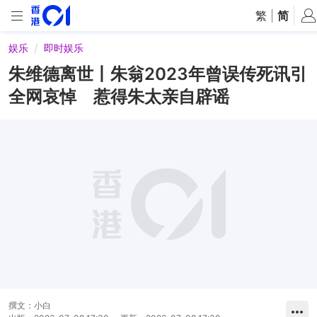
繁
|
简
娱乐
即时娱乐
朱维德离世丨朱翁2023年曾误传死讯引
全网哀悼 惹得朱太亲自辟谣
撰文：
小白