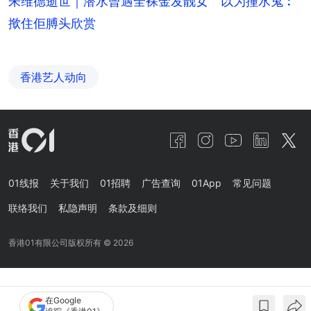
朱维德逝世｜潜水曾遇全裸金发靓女 以为撞水鬼︰
揿住佢膊头欣赏
香港艺人动向
01线报
关于我们
01招聘
广告查询
01App
常见问题
联络我们
私隐声明
条款及细则
香港01有限公司版权所有 ©
2026
在Google