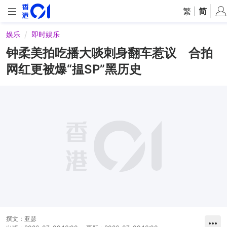
繁
|
简
娱乐
即时娱乐
钟柔美拍吃播大啖刺身翻车惹议 合拍
网红更被爆“揾SP”黑历史
撰文：
亚瑟