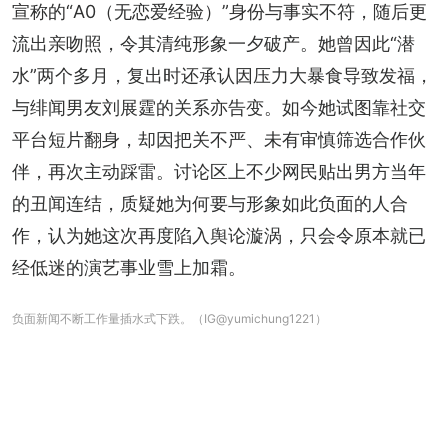
宣称的“A0（无恋爱经验）”身份与事实不符，随后更
流出亲吻照，令其清纯形象一夕破产。她曾因此“潜
水”两个多月，复出时还承认因压力大暴食导致发福，
与绯闻男友刘展霆的关系亦告变。如今她试图靠社交
平台短片翻身，却因把关不严、未有审慎筛选合作伙
伴，再次主动踩雷。讨论区上不少网民贴出男方当年
的丑闻连结，质疑她为何要与形象如此负面的人合
作，认为她这次再度陷入舆论漩涡，只会令原本就已
经低迷的演艺事业雪上加霜。
负面新闻不断工作量插水式下跌。（IG@yumichung1221）