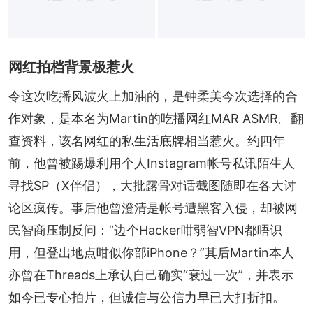
网红拍档背景极惹火
令这次吃播风波火上加油的，是钟柔美今次选择的合
作对象，是本名为Martin的吃播网红MAR ASMR。翻
查资料，该名网红的私生活底牌相当惹火。约四年
前，他曾被踢爆利用个人Instagram帐号私讯陌生人
寻找SP（X伴侣），大批露骨对话截图随即在各大讨
论区疯传。事后他曾澄清是帐号遭黑客入侵，却被网
民智商压制反问：“边个Hacker咁弱智VPN都唔识
用，但登出地点咁似你部iPhone？”其后Martin本人
亦曾在Threads上承认自己确实“衰过一次”，并表示
如今已专心拍片，但诚信与公信力早已大打折扣。