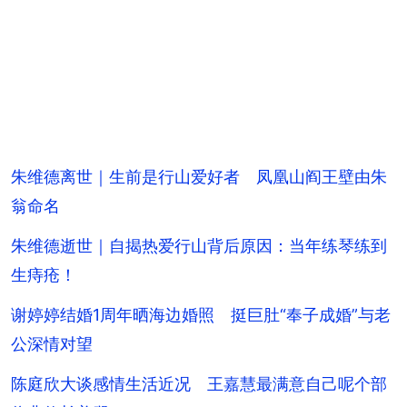
朱维德离世｜生前是行山爱好者 凤凰山阎王壁由朱
翁命名
朱维德逝世｜自揭热爱行山背后原因：当年练琴练到
生痔疮！
谢婷婷结婚1周年晒海边婚照 挺巨肚“奉子成婚”与老
公深情对望
陈庭欣大谈感情生活近况 王嘉慧最满意自己呢个部