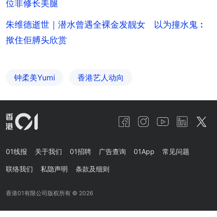
位非修长美腿
朱维德逝世｜潜水曾遇全裸金发靓女 以为撞水鬼︰
揿住佢膊头欣赏
钟柔美Yumi
香港艺人动向
01线报
关于我们
01招聘
广告查询
01App
常见问题
联络我们
私隐声明
条款及细则
香港01有限公司版权所有 ©
2026