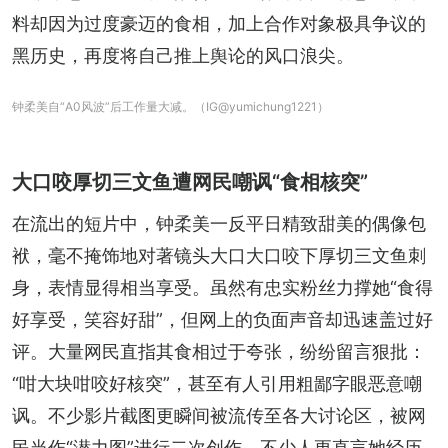
料却因为过度豪迈的食相，加上合作对象极具争议的
黑历史，再度将自己推上舆论的风口浪尖。
钟柔美自“A0风波”后工作量大减。（IG@yumichung1221）
大口咬厚切三文鱼遭网民嘲讽“食相核突”
在流出的短片中，钟柔美一反平日精致甜美的偶像包
袱，毫不掩饰地对著镜头大口大口咬下厚切三文鱼刺
身，表情显得相当享受。虽然有忠实粉丝力撑她“食得
好享受，笑容好甜”，但网上的负面声音却迅速盖过好
评。大量网民直指其食相过于夸张，纷纷留言狠批：
“咁大块咁咬好核突”，甚至有人引用粗鄙字眼恶意嘲
讽。不少影片截图更瞬间被流传至各大讨论区，被网
民当作“潜力图”进行二次创作，不少人更直言她经历