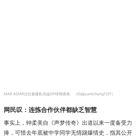
MAR ASMR过往被爆私讯揾SP绯闻缠身。（IG@yumichung1221）
网民叹：连拣合作伙伴都缺乏智慧
事实上，钟柔美自《声梦传奇》出道以来一度备受力
捧，可惜去年底被中学同学无情踢爆情史，指其公开