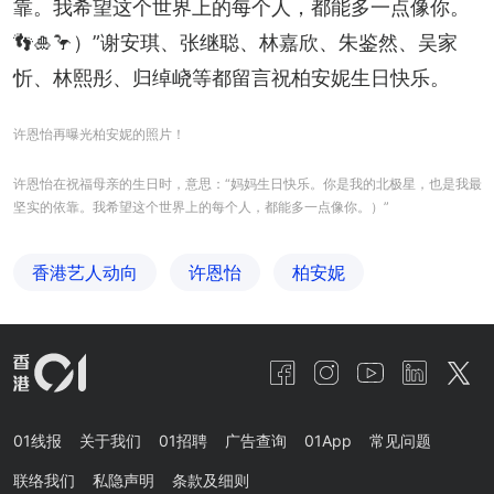
靠。我希望这个世界上的每个人，都能多一点像你。
👣🎍🦩）”谢安琪、张继聪、林嘉欣、朱鉴然、吴家
忻、林熙彤、归绰峣等都留言祝柏安妮生日快乐。
许恩怡再曝光柏安妮的照片！
许恩怡在祝福母亲的生日时，意思：“妈妈生日快乐。你是我的北极星，也是我最
坚实的依靠。我希望这个世界上的每个人，都能多一点像你。）”
香港艺人动向
许恩怡
柏安妮
01线报
关于我们
01招聘
广告查询
01App
常见问题
联络我们
私隐声明
条款及细则