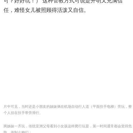
可？好好玩！） 这种管教方式可说是开明又充满信
任，难怪女儿被照顾得活泼又自信。
片中可见，当时还是小朋友的姊妹俩在机场自动行人道（平面扶手电梯）旁玩，整
个人挂在扶手带旁滑行。
两姊妹一齐玩，传统亚洲父母看到小女孩这样爬行玩耍，第一时间通常都会觉得危
险，并制止她们；