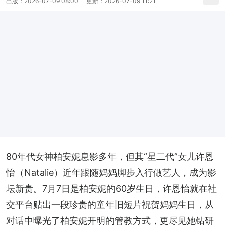
出版：
2026-07-09 08:00
更新：
2026-07-09 11:21
80年代女神柏安妮息影多年，但其“星二代”女儿许恩
怡（Natalie）近年跟随妈妈脚步入行做艺人，成为影
坛新贵。7月7日是柏安妮的60岁生日，许恩怡就在社
交平台贴出一段珍贵的童年旧短片祝贺妈妈生日，从
对话中曝光了柏安妮开明的管教方式，更尽见她钻研