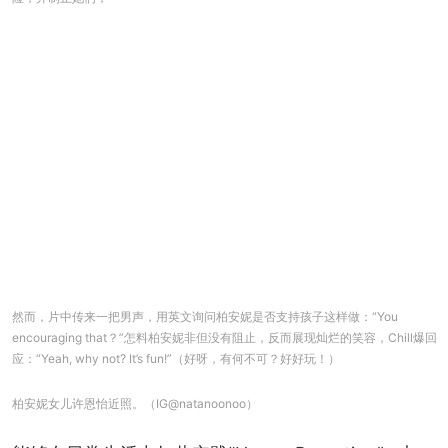
然而，片中传来一把男声，用英文询问柏安妮是否支持孩子这样做：“You
encouraging that？”怎料柏安妮非但没有阻止，反而展现灿烂的笑容，Chill爆回
应：“Yeah, why not? It’s fun!”（好呀，有何不可？好好玩！）
柏安妮女儿许恩怡近照。（IG@natanoonoo）