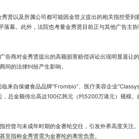
、金秀贤以及所属公司都可能因金世义提出的相关指控受到影
和平落幕。此外，法院也考量金秀贤目前正与其他广告主
广告商对金秀贤提出的高额损害赔偿诉讼出现明显退让
商间的法律纠纷产生影响。
来自保健食品品牌“Frombio”、医疗美容企业“Classy
偿诉讼，总金额传出高达100亿韩元（约5200万港元）规模
指控曾与未成年时期的金赛纶交往，引发外界高度关注。金世
甚至指称金秀贤需为金赛纶的离世负责。