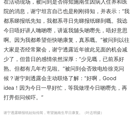
在活动现场，被问到是否得知施南生因病入住养和医
院的消息，谢宁坦言自己也是刚刚得知，并表示：“我
都系睇报纸先知，我都系寻日先睇报纸睇到嘅。我谂
今日唔好讲人哋啲嘢，讲返我舖头啲嘢先，唔好意思
啊。因为我都希望佢快啲康复，真系嘅。”被问到以往
大家是否经常聚会，谢宁透露近年彼此见面的机会减
少了，但昔日的感情依然深厚：“少见嘅，已前系好
熟。但都有几年冇见啦。”被问到会否致电给徐克问
候？谢宁则透露会主动联络了解：“好啊，Good 
idea！因为今日一早好忙，等我做埋今日啲嘢先，再
打畀佢问候吓。”
谢宁透露睇报纸始知传闻，寄望施南生早日康复。（叶志明摄）