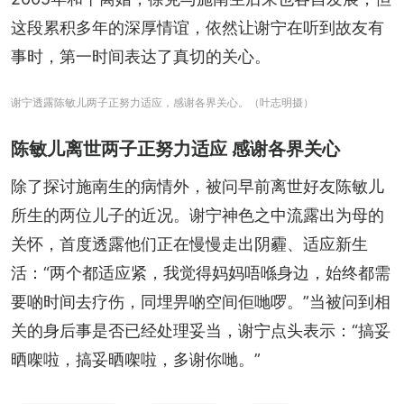
这段累积多年的深厚情谊，依然让谢宁在听到故友有
事时，第一时间表达了真切的关心。
谢宁透露陈敏儿两子正努力适应，感谢各界关心。（叶志明摄）
陈敏儿离世两子正努力适应 感谢各界关心
除了探讨施南生的病情外，被问早前离世好友陈敏儿
所生的两位儿子的近况。谢宁神色之中流露出为母的
关怀，首度透露他们正在慢慢走出阴霾、适应新生
活：“两个都适应紧，我觉得妈妈唔喺身边，始终都需
要啲时间去疗伤，同埋畀啲空间佢哋啰。”当被问到相
关的身后事是否已经处理妥当，谢宁点头表示：“搞妥
晒㗎啦，搞妥晒㗎啦，多谢你哋。”