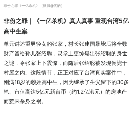
非份之罪《一亿杀机》（微博@优酷）
非份之罪｜《一亿杀机》真人真事 重现台湾5亿
高中生案
单元讲述重男轻女的张家，村长张建国暴毙后将全数
财产留给孙儿张绍聪，灵堂上更惊爆出张绍聪的身世
之谜，令张家上下震惊，而随后张绍聪被发现倒毙于
村屋之内。这段情节，正正对应了台湾真实案件中，
刚满18岁的赖姓高中生，因为继承了生父留下的30多
笔、市值高达5亿元新台币（约1.2亿港元）的房地产
而惹来杀身之祸。