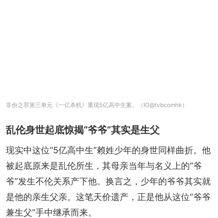
非份之罪第三单元《一亿杀机》重现5亿高中生案。（IG@tvbcomhk）
乱伦身世起底惊揭“爷爷”其实是生父
现实中这位“5亿高中生”赖姓少年的身世同样曲折。他
被起底原来是乱伦所生，其母亲当年与名义上的“爷
爷”发生不伦关系产下他。换言之，少年的爷爷其实就
是他的亲生父亲。这笔天价遗产，正是他从这位“爷爷
兼生父”手中继承而来。