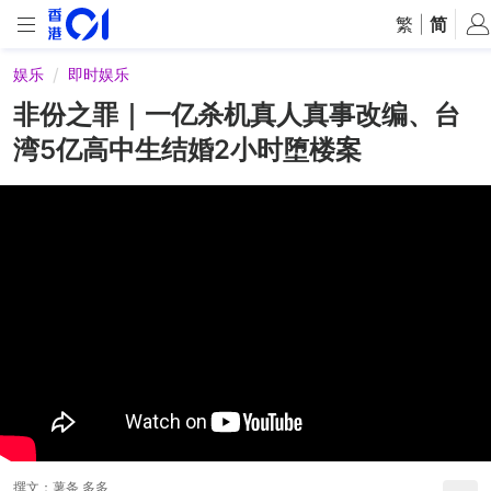
繁
|
简
娱乐
即时娱乐
非份之罪｜一亿杀机真人真事改编、台
湾5亿高中生结婚2小时堕楼案
撰文：
薯条 多多