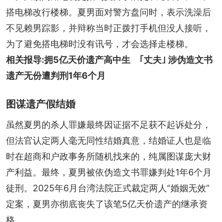
搭电梯改行楼梯。夏男面对警方盘问时，表示洗澡后
不见赖男踪影，并辩称当时正拨打手机但没人接听，
为了避免搭电梯时没有讯号，才会选择走楼梯。
相关报导:
拥5亿天价遗产高中生　｢丈夫｣ 涉伪造文书
遗产无份遭判刑1年6个月
图谋遗产假结婚
虽然夏男的杀人罪嫌最终因证据不足获不起诉处分，
但法官认定两人毫无同性结婚真意，结婚证人也是临
时在超商和户政事务所随机找来的，纯属图谋庞大财
产利益。最终，夏男被依伪造文书罪嫌判处1年6个月
徒刑。2025年6月台湾法院正式裁定两人“婚姻无效”
定案，夏男亦彻底丧失了该笔5亿天价遗产的继承资
格。