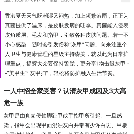
出版：
2026-07-09 17:16
更新：
2026-07-09 17:16
香港夏天天气既潮湿又闷热，加上频繁落雨，正正为
真菌提供了温床，是皮肤发病的旺季。真菌能入侵表
皮角质层、毛发和指甲，引致各种皮肤问题。若一不
小心感染，随时会引发俗称“灰甲”问题。向来注重个
人卫生与健康管理的星级主持森美，就以此为日常护
理重点，提醒大众要保持警觉，更分享1物击退灰甲 -
-“美甲生™ 灰甲扫”，轻松将防护融入生活节奏。
一人中招全家受害？认清灰甲成因及3大高
危一族
灰甲是由真菌侵蚀脚趾甲或手指甲所引起。一旦感
染，指甲会出现甲面混浊灰白并带有少许白斑、甲板