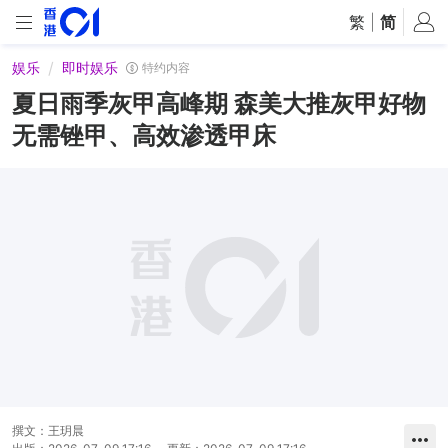
繁
|
简
娱乐
即时娱乐
特约内容
夏日雨季灰甲高峰期 森美大推灰甲好物
无需锉甲、高效渗透甲床
撰文：
王玥晨