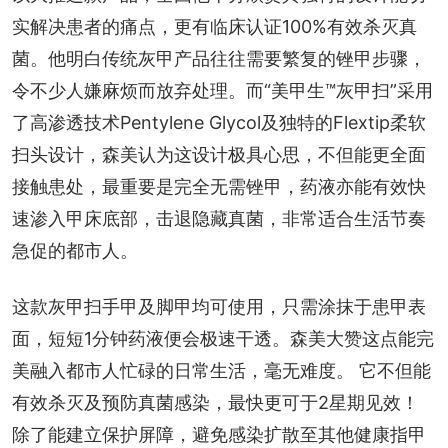
实解决患者的痛点，更有临床认证100%有效杀灭真
菌。他明白传统灰甲产品往往需要繁复的锉甲步骤，
令不少人嫌麻烦而放弃处理。而“美甲生™灰甲扫”采用
了高渗透技术Pentylene Glycol及独特的Flextip柔软
扫头设计，森美认为这设计极具心思，不但能更全面
接触患处，最重要是完全无需锉甲，药液亦能有效快
速渗入甲床底部，击退隐藏真菌，非常适合生活节奏
急促的都市人。
这款灰甲扫手甲及脚甲均可使用，只需涂抹于患甲表
面，短短1分钟药液便会极速干透。森美大赞这点能完
美融入都市人忙碌的日常生活，毫无难度。 它不但能
有效杀灭及预防真菌感染，最快更可于2星期见效！
除了能建立保护屏障，避免感染扩散至其他健康指甲