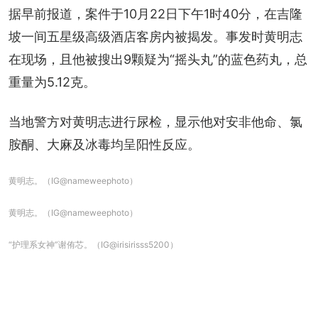
据早前报道，案件于10月22日下午1时40分，在吉隆
坡一间五星级高级酒店客房内被揭发。事发时黄明志
在现场，且他被搜出9颗疑为“摇头丸”的蓝色药丸，总
重量为5.12克。
当地警方对黄明志进行尿检，显示他对安非他命、氯
胺酮、大麻及冰毒均呈阳性反应。
黄明志。（IG@nameweephoto）
黄明志。（IG@nameweephoto）
“护理系女神”谢侑芯。（IG@irisirisss5200）