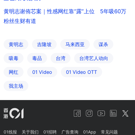
黄明志谢侑芯案｜性感网红靠“露”上位 5年吸60万
粉丝生财有道
黄明志
吉隆坡
马来西亚
谋杀
吸毒
毒品
台湾
台湾艺人动向
网红
01 Video
01‌ ‌Video‌ ‌OTT
我主场
01线报
关于我们
01招聘
广告查询
01App
常见问题