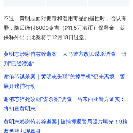
+
30
不过，黄明志面对拥毒和滥用毒品的指控时，否认有
罪，随后缴付8000令吉（约1.5万港币）保释金，获
保释外出；此案将于12月18日过堂。
黄明志涉谢侑芯猝逝案 大马警方改以谋杀调查 研
判“已经潜逃”
谢侑芯谋杀案｜黄明志失联“关掉手机”仍未离境 警
展开逮捕行动
谢侑芯猝死改朝“谋杀案”调查 马来西亚警方证实：
将扣查黄明志
黄明志卷谢侑芯猝逝案│被捕押返警局照片曝光！9粒
蓝色药丸现真身