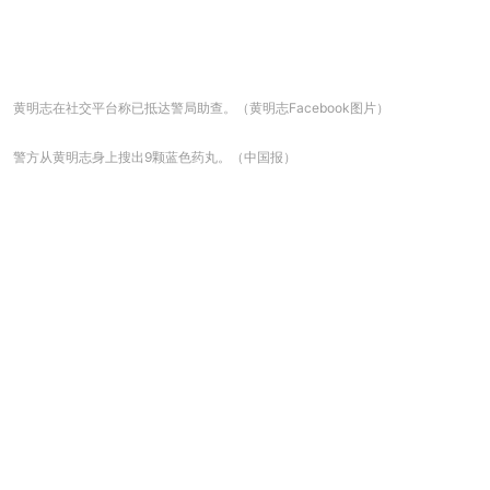
黄明志在社交平台称已抵达警局助查。（黄明志Facebook图片）
警方从黄明志身上搜出9颗蓝色药丸。（中国报）