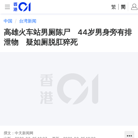
繁
|
简
中国
台湾新闻
高雄火车站男厕陈尸 44岁男身旁有排
泄物 疑如厕脱肛猝死
撰文：
中天新闻网