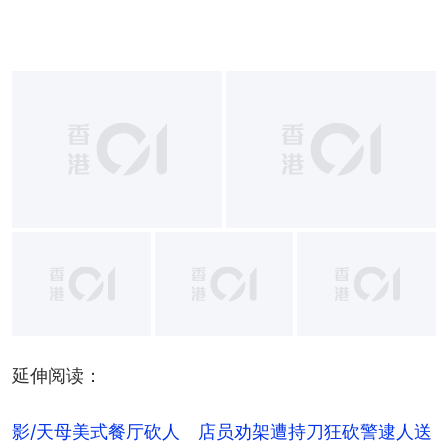
+
13
延伸阅读：
影/天母美式餐厅砍人　店员劝架遭持刀狂砍警逮人送