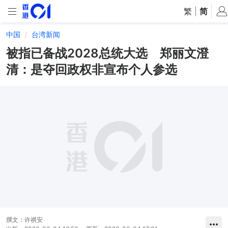
繁
|
简
中国
台湾新闻
被指已备战2028总统大选 郑丽文澄
清：是夺回政权非宣布个人参选
撰文：
许祺安