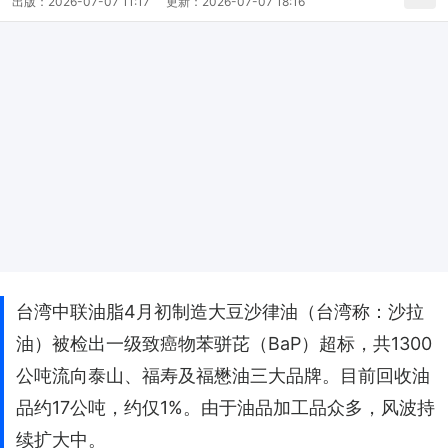
出版：
2026-07-07 11:17
更新：
2026-07-07 18:16
台湾中联油脂4月初制造大豆沙律油（台湾称：沙拉
油）被检出一级致癌物苯骈芘（BaP）超标，共1300
公吨流向泰山、福寿及福懋油三大品牌。目前回收油
品约17公吨，约仅1%。由于油品加工品众多，风波持
续扩大中。