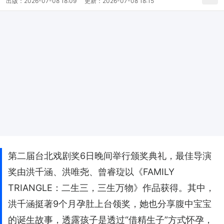
出版：
2026-07-08 18:09
更新：
2026-07-08 18:15
第二届台北戏剧奖6日晚间举行颁奖典礼，最佳导演
奖由洪千涵、洪唯尧、曾睿琁以《FAMILY
TRIANGLE：二生三，三生万物》作品获得。其中，
洪千涵挺著9个月孕肚上台领奖，她也分享腹中宝宝
的诞生故事，透露孩子是透过“借精生子”方式怀孕，