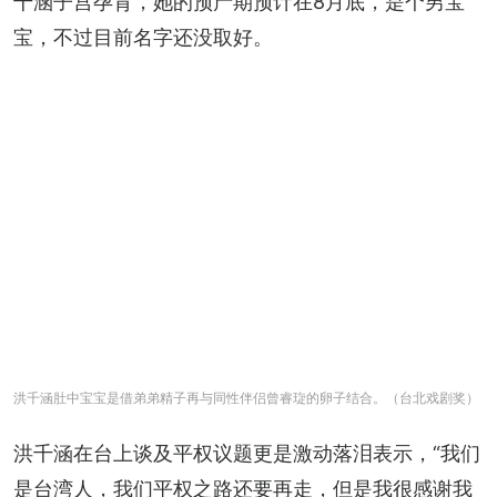
千涵子宫孕育，她的预产期预计在8月底，是个男宝
宝，不过目前名字还没取好。
洪千涵肚中宝宝是借弟弟精子再与同性伴侣曾睿琁的卵子结合。（台北戏剧奖）
洪千涵在台上谈及平权议题更是激动落泪表示，“我们
是台湾人，我们平权之路还要再走，但是我很感谢我