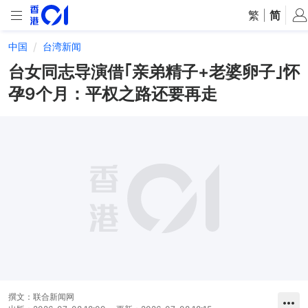
繁
|
简
中国
台湾新闻
台女同志导演借｢亲弟精子+老婆卵子｣怀
孕9个月：平权之路还要再走
撰文：
联合新闻网