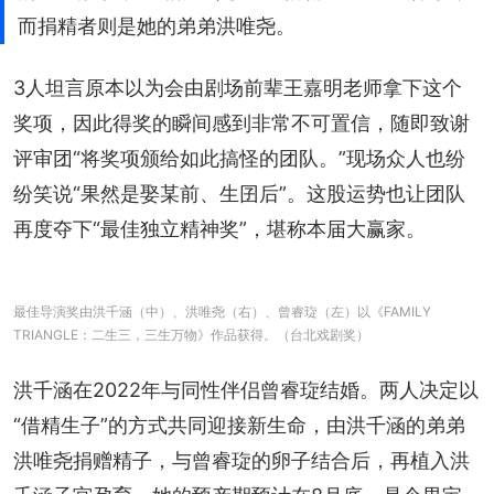
而捐精者则是她的弟弟洪唯尧。
3人坦言原本以为会由剧场前辈王嘉明老师拿下这个
奖项，因此得奖的瞬间感到非常不可置信，随即致谢
评审团“将奖项颁给如此搞怪的团队。”现场众人也纷
纷笑说“果然是娶某前、生囝后”。这股运势也让团队
再度夺下“最佳独立精神奖”，堪称本届大赢家。
最佳导演奖由洪千涵（中）、洪唯尧（右）、曾睿琁（左）以《FAMILY
TRIANGLE：二生三，三生万物》作品获得。（台北戏剧奖）
洪千涵在2022年与同性伴侣曾睿琁结婚。两人决定以
“借精生子”的方式共同迎接新生命，由洪千涵的弟弟
洪唯尧捐赠精子，与曾睿琁的卵子结合后，再植入洪