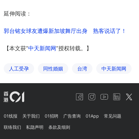
延伸阅读：
郭台铭女球友遭爆新加坡舞厅出身　熟客说话了！
【本文获“
中天新闻网
”授权转载。】
人工受孕
同性婚姻
台湾
中天新闻网
01线报
关于我们
01招聘
广告查询
01App
常见问题
联络我们
私隐声明
条款及细则