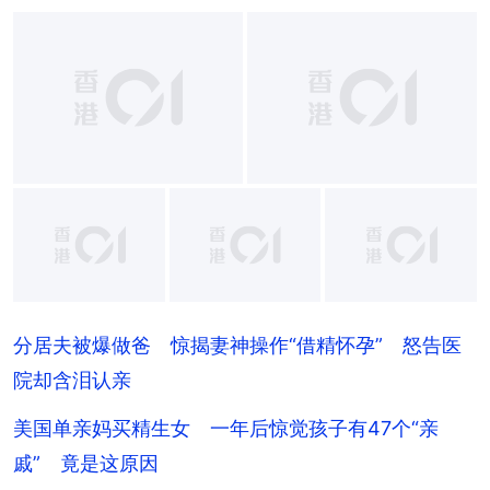
+
7
分居夫被爆做爸 惊揭妻神操作“借精怀孕” 怒告医
院却含泪认亲
美国单亲妈买精生女 一年后惊觉孩子有47个“亲
戚” 竟是这原因