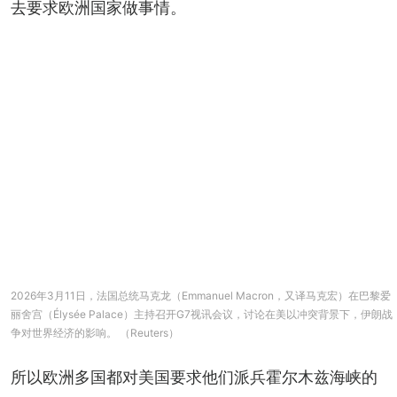
去要求欧洲国家做事情。
2026年3月11日，法国总统马克龙（Emmanuel Macron，又译马克宏）在巴黎爱
丽舍宫（Élysée Palace）主持召开G7视讯会议，讨论在美以冲突背景下，伊朗战
争对世界经济的影响。 （Reuters）
所以欧洲多国都对美国要求他们派兵霍尔木兹海峡的