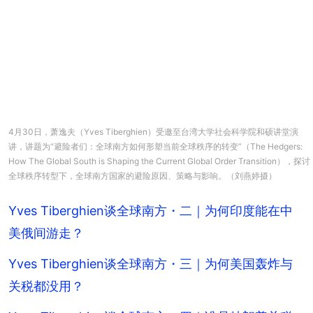
4月30日，萧逸夫（Yves Tiberghien）受邀至台湾大学社会科学院和硕讲堂演
讲，讲题为“避险者们：全球南方如何形塑当前全球秩序的转变”（The Hedgers:
How The Global South is Shaping the Current Global Order Transition），探讨
全球秩序转型下，全球南方国家的避险原因、策略与影响。（刘燕婷摄）
Yves Tiberghien谈全球南方・二｜为何印度能在中
美俄间游走？
Yves Tiberghien谈全球南方・三｜为何美国轰炸与
关税都没用？