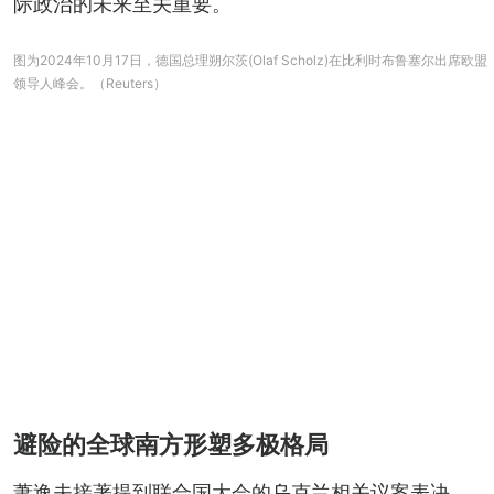
际政治的未来至关重要。
图为2024年10月17日，德国总理朔尔茨(Olaf Scholz)在比利时布鲁塞尔出席欧盟
领导人峰会。（Reuters）
避险的全球南方形塑多极格局
萧逸夫接著提到联合国大会的乌克兰相关议案表决，