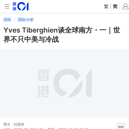
繁
|
简
国际
国际分析
Yves Tiberghien谈全球南方・一｜世
界不只中美与冷战
撰文：
刘燕婷