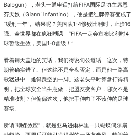
Balogun），老头一通电话打给FIFA国际足协主席恩
芬天奴（Gianni Infantino），硬是把红牌停赛变成了
“缓刑一年”。结果呢？美国队1-4惨败比利时，止步16
强。全世界都在疯狂嘲讽：“FIFA一定会宣布比利时4
球暂缓生效，美国1-0晋级！”
看着铺天盖地的笑话，我们得说句公道话：这次，特
朗普确实错了。但这绝不是全盘否定，而是他一路高
歌猛进中，难得踩空的一脚。这老头平时算盘打得精
明，把全球安全当生意做，把盟友变客户，哪次不是
精准收割？但偏偏这次，他把手伸向了不该伸的足球
赛场。
所谓“蝴蝶效应”，就是亚马逊雨林里一只蝴蝶偶尔扇
动翅膀，两周后可能引发得州的一场龙卷风。特朗普