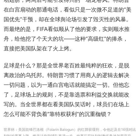
在白宫扇动的那通电话，看似只是一次微不足道的“美
国优先”干预，却在全球舆论场引发了毁灭性的风暴。
而最绝的是，FIFA看似顺从了他的要求，实则顺水推
舟，给他挖了个天大的坑——这种“高级红”的捧杀，
直接把美国队架在了火上烤。
足球是什么？那是全世界老百姓最纯粹的狂欢，是脱
离政治的乌托邦。特朗普习惯了用商人的逻辑去解决
一切问题，以为一通白宫电话就能搞定一切。但他忘
了，足球场上的规则，不是靠选票和利益交换就能改
写的。当全世界都在看美国队笑话时，球员们在场上
怎么可能不背负着“靠特权获利”的沉重枷锁？
世界杯：美国前锋巴洛根（Folarin Balogun）的红牌获缓刑，令他赶及在16强对比
利时的赛事上阵，惟无法协助球队再进一步。他赛后获比利时教练鲁迪加西亚安