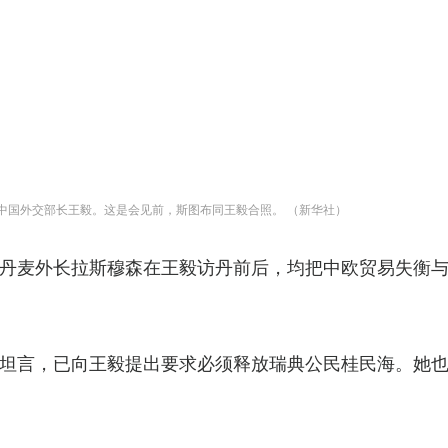
会见中国外交部长王毅。这是会见前，斯图布同王毅合照。 （新华社）
丹麦外长拉斯穆森在王毅访丹前后，均把中欧贸易失衡
坦言，已向王毅提出要求必须释放瑞典公民桂民海。她