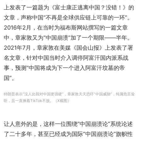
上发表了一篇题为《富士康正逃离中国？没错！》的
文章，声称中国“不再是全球供应链上可靠的一环”。
2016年2月，在当时为福布斯网站撰写的一篇文章
中，章家敦又为“中国崩溃”加了一个期限——半年。
2021年7月，章家敦在美媒《国会山报》上发表了署
名文章，针对中国当时介入调停阿富汗国内派系战
事，预测“中国将成为下一个进入阿富汗坟墓的帝
国”。
特朗普表示“没人比我对中国更强硬”，章家敦天天恐吓“中国威胁”，纯属危言耸
听，且一直揪着TikTok不放。（X截图）
让人意外的是，这样一位围绕“中国崩溃论”系统论述
了二十多年，甚至已经成为国际“中国崩溃论”旗帜性