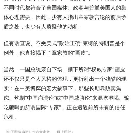
不同时代都符合了美国媒体、政客与普通美国人的集
体心理需要，因此，少有人指出章家敦言论的前后矛
盾之处，也少有人质疑他的动机。
但有话直说、不受美式“政治正确”束缚的特朗普是个
例外，他直接揭下了章家敦的“画皮”。
当然，一国总统亲自下场，撕下所谓“权威专家”画皮
还不仅只是个人风格的体现，更折射出一个残酷的现
实：在中美博弈的宏大叙事下，那些长期靠贩卖焦
虑、炮制“中国崩溃论”或“中国威胁论”来混吃混喝、骗
吃骗喝的所谓国际“专家”，正在遭遇前所未有的信任
危机。
《中国即将崩溃》作者章家敦。（网上图片）