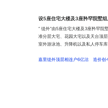
设5座住宅大楼及3座矜罕院墅组
“ 缇外”由5座住宅大楼及3座矜罕院
准分层大宅、花园大宅以及天台顶层特色
室外游泳池、升降机以及私人停车库
嘉里缇外顶层相连户6亿沽 造价创