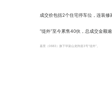
成交价包括2个住宅停车位，连装修
“缇外”至今累售40伙，总成交金额
嘉里（0683）旗下毕架山龙驹道3号“缇外”。