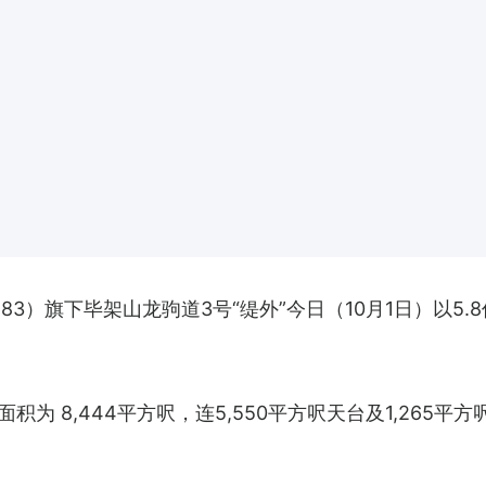
3）旗下毕架山龙驹道3号“缇外”今日（10月1日）以5
为 8,444平方呎，连5,550平方呎天台及1,265