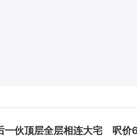
后一伙顶层全层相连大宅 呎价6