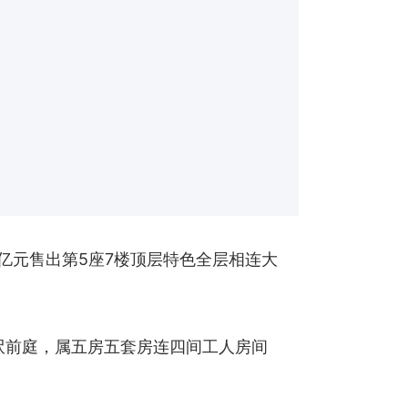
.8亿元售出第5座7楼顶层特色全层相连大
平方呎前庭，属五房五套房连四间工人房间