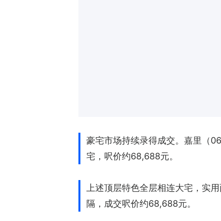
豪宅市场持续录得成交。嘉里（068
宅，呎价约68,688元。
上述顶层特色全层相连大宅，实用面积
隔，成交呎价约68,688元。