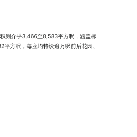
则介乎3,466至8,583平方呎，涵盖标
,692平方呎，每座均特设逾万呎前后花园、