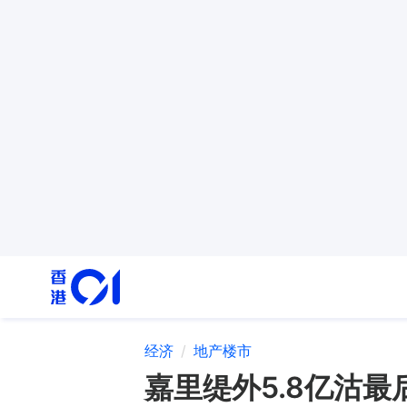
经济
地产楼市
嘉里缇外5.8亿沽最