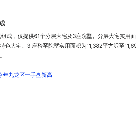
成
墅组成，仅提供61个分层大宅及3座院墅。分层大宅实用面积
大宅。3 座矜罕院墅实用面积为11,382平方呎至11
。
今年九龙区一手盘新高