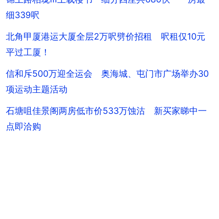
细339呎
北角甲厦港运大厦全层2万呎劈价招租 呎租仅10元
平过工厦！
信和斥500万迎全运会 奥海城、屯门市广场举办30
项运动主题活动
石塘咀佳景阁两房低市价533万蚀沽 新买家睇中一
点即洽购