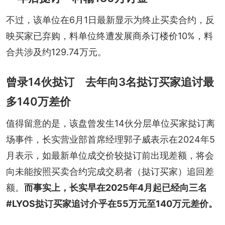
不过，该单位在6月1日最新显示为终止买卖合约，反
映买家已弃购，料单位终遭发展商杀订楼价10%，料
合共涉及约129.74万元。
曾录14伙挞订 去年向3名挞订买家追讨最
多140万差价
值得留意的是，该盘曾发生14伙分层单位买家挞订离
场事件，长实营业部首席经理郭子威表示在2024年5
月表示，如最新单位成交价较挞订前出现差额，将会
向未能按照买卖合约完成交易者（挞订买家）追回差
额。
而事实上，长实早在2025年4月起已经向三名
#LYOS挞订买家追讨介乎在55万元至140万元差价。