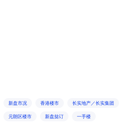
新盘市况
香港楼市
长实地产／长实集团
元朗区楼市
新盘挞订
一手楼