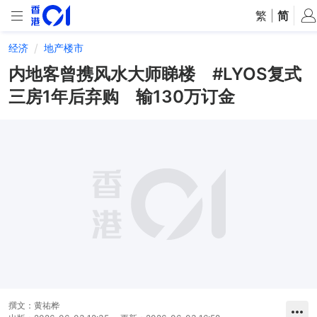
繁
|
简
经济
地产楼市
内地客曾携风水大师睇楼 #LYOS复式
三房1年后弃购 输130万订金
撰文：
黄祐桦