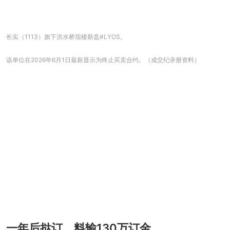
长实（1113）旗下洪水桥现楼新盘#LYOS。
该单位在2026年6月1日最新显示为终止买卖合约。（成交纪录册资料）
一年后挞订 料输130万订金