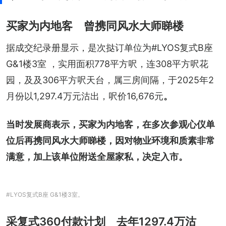
买家为内地客 曾携同风水大师睇楼
据成交纪录册显示，是次挞订单位为#LYOS复式B座 
G&1楼3室 ，实用面积778平方呎，连308平方呎花
园，及及306平方呎天台，属三房间隔，于2025年2
月份以1,297.4万元沽出，呎价16,676元
。
当时发展商表示，买家为内地客，在多次参观心仪单
位后再携同风水大师睇楼，因对物业环境和质素非常
满意，加上该单位附送全屋家私，决定入市。
#LYOS复式B座 G&1楼3室。
采复式360付款计划 去年1297.4万沽